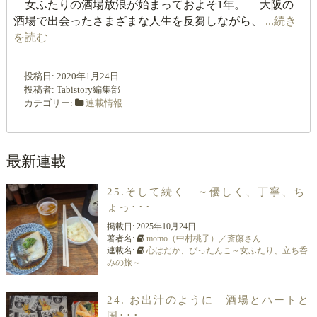
女ふたりの酒場放浪が始まっておよそ1年。 大阪の
酒場で出会ったさまざまな人生を反芻しながら、
...続き
を読む
投稿日:
2020年1月24日
投稿者:
Tabistory編集部
カテゴリー:
連載情報
最新連載
25.そして続く ～優しく、丁寧、ち
ょっ･･･
掲載日:
2025年10月24日
著者名:
momo（中村桃子）／斎藤さん
連載名:
心はだか、ぴったんこ～女ふたり、立ち呑
みの旅～
24. お出汁のように 酒場とハートと
国･･･