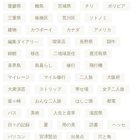
愛媛県
離島
宮城県
チリ
ボリビア
三重県
板橋区
荒川区
ソトノミ
建物
カウボーイ
カナダ
アメリカ
編集ダイアリ―
喫茶店
長野県
闘牛
錦鯉
移住
二地域居住
鹿児島県
喜界島
島暮らし
修行
飛行機
マイレージ
マイル修行
二人旅
大阪府
大衆演芸
ストリップ
寄せ場
女子二人旅
釜ヶ崎
おんな二人旅
はしご酒
都電
バス
美術
人生と道草
滋賀県
日々の記録
夏
用の美
読書
ヘッセ
パソコン
宮澤賢治
出発点
穴と角