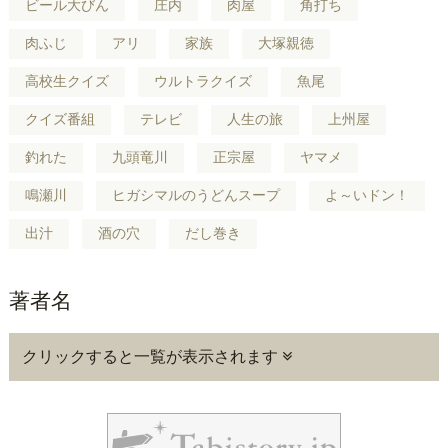
ビール大びん
庄内
肉屋
角打ち
肉ふじ
アリ
家族
大塚親徳
高校生クイズ
ウルトラクイズ
魚尾
クイズ番組
テレビ
人生の旅
上州屋
釣れた
九頭竜川
正宗屋
ヤマメ
鳴瀬川
ヒガシマルのうどんスープ
よ～いドン！
出汁
酒の穴
だし巻き
著者名
クリックすると一覧が表示されます