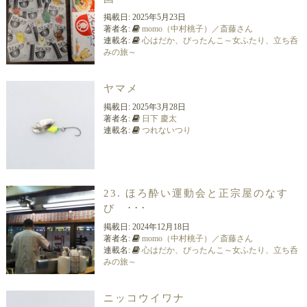
掲載日:
2025年5月23日
著者名:
momo（中村桃子）／斎藤さん
連載名:
心はだか、ぴったんこ～女ふたり、立ち呑
みの旅～
ヤマメ
掲載日:
2025年3月28日
著者名:
日下 慶太
連載名:
つれないつり
23. ほろ酔い運動会と正宗屋のなす
び ･･･
掲載日:
2024年12月18日
著者名:
momo（中村桃子）／斎藤さん
連載名:
心はだか、ぴったんこ～女ふたり、立ち呑
みの旅～
ニッコウイワナ