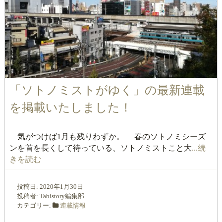
「ソトノミストがゆく」の最新連載
を掲載いたしました！
気がつけば1月も残りわずか。 春のソトノミシーズ
ンを首を長くして待っている、ソトノミストこと大
...続
きを読む
投稿日:
2020年1月30日
投稿者:
Tabistory編集部
カテゴリー:
連載情報