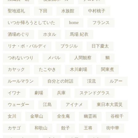
聖地巡礼
下田
水族館
中村桃子
いつか帰ろうとしていた
home
フランス
酒場めぐり
ホタル
馬場 紀衣
リナ・ボ・バルディ
ブラジル
日下慶太
つれないつり
メバル
人間観察
鯛
カヤック
たこやき
木川劇場
関東煮
ルールマラン
自分との対話
渓流
ルアー
イワナ
劇場
兵庫
ステンドグラス
ウェーダー
江島
アイナメ
東日本大震災
女川
金華山
全生庵
幽霊画
谷根千
カサゴ
和歌山
餃子
王将
街中華