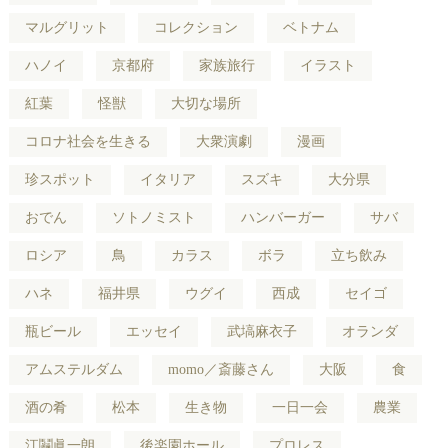
マルグリット
コレクション
ベトナム
ハノイ
京都府
家族旅行
イラスト
紅葉
怪獣
大切な場所
コロナ社会を生きる
大衆演劇
漫画
珍スポット
イタリア
スズキ
大分県
おでん
ソトノミスト
ハンバーガー
サバ
ロシア
鳥
カラス
ボラ
立ち飲み
ハネ
福井県
ウグイ
西成
セイゴ
瓶ビール
エッセイ
武塙麻衣子
オランダ
アムステルダム
momo／斎藤さん
大阪
食
酒の肴
松本
生き物
一日一会
農業
江鬮眞一朗
後楽園ホール
プロレス