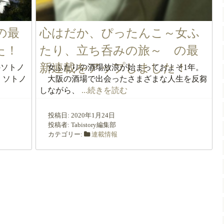
の最
心はだか、ぴったんこ～女ふ
た！
たり、立ち呑みの旅～ の最
新連載をアップしました！
ソトノ
女ふたりの酒場放浪が始まっておよそ1年。
、ソトノ
大阪の酒場で出会ったさまざまな人生を反芻
しながら、
...続きを読む
投稿日:
2020年1月24日
投稿者:
Tabistory編集部
カテゴリー:
連載情報