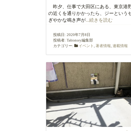
昨夕、仕事で大田区にある、東京港
の近くを通りかかったら、ジーという
ぎやかな鳴き声が
...続きを読む
投稿日:
2020年7月8日
投稿者:
Tabistory編集部
カテゴリー:
イベント
,
著者情報
,
連載情報