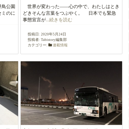
野鳥公園
世界が変わった――心の中で、わたしはとき
セミのに
どきそんな言葉をつぶやく。 日本でも緊急
事態宣言が
...続きを読む
投稿日:
2020年5月24日
投稿者:
Tabistory編集部
カテゴリー:
連載情報