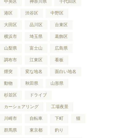
中央区
神奈川県
千代田区
港区
渋谷区
中野区
大田区
品川区
台東区
横浜市
埼玉県
葛飾区
山梨県
富士山
広島県
調布市
江東区
看板
煙突
変な地名
面白い地名
動物
秋田県
山形県
杉並区
ドライブ
カーシェアリング
工場夜景
川崎市
自転車
下町
猫
群馬県
東京都
釣り