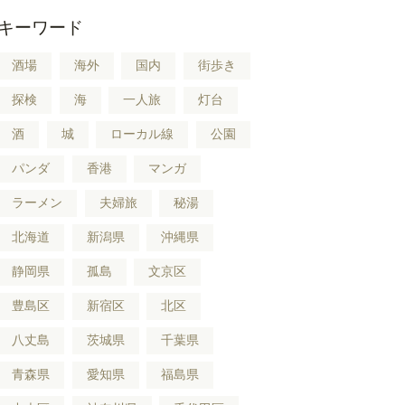
キーワード
酒場
海外
国内
街歩き
探検
海
一人旅
灯台
酒
城
ローカル線
公園
パンダ
香港
マンガ
ラーメン
夫婦旅
秘湯
北海道
新潟県
沖縄県
静岡県
孤島
文京区
豊島区
新宿区
北区
八丈島
茨城県
千葉県
青森県
愛知県
福島県