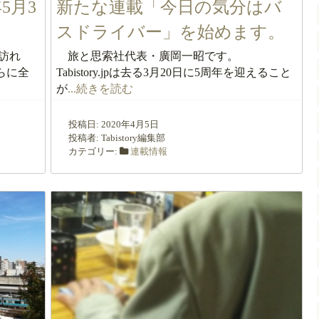
年5月3
新たな連載「今日の気分はバ
スドライバー」を始めます。
訪れ
旅と思索社代表・廣岡一昭です。
らに全
Tabistory.jpは去る3月20日に5周年を迎えること
が
...続きを読む
投稿日:
2020年4月5日
投稿者:
Tabistory編集部
カテゴリー:
連載情報