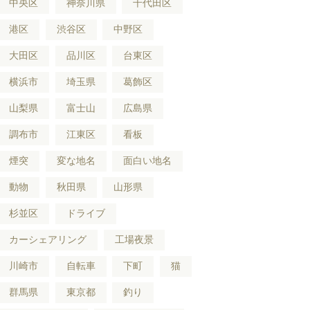
中央区
神奈川県
千代田区
港区
渋谷区
中野区
大田区
品川区
台東区
横浜市
埼玉県
葛飾区
山梨県
富士山
広島県
調布市
江東区
看板
煙突
変な地名
面白い地名
動物
秋田県
山形県
杉並区
ドライブ
カーシェアリング
工場夜景
川崎市
自転車
下町
猫
群馬県
東京都
釣り