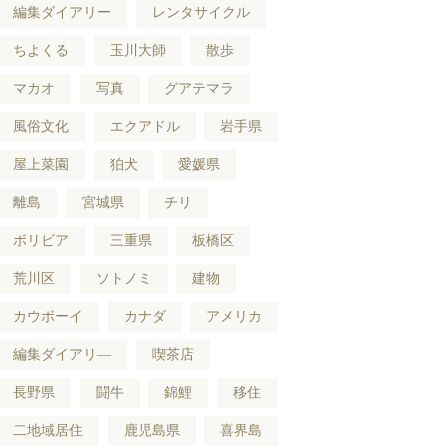
編集ダイアリー
レンタサイクル
ちよくる
玉川大師
散歩
マカオ
写真
グアテマラ
風俗文化
エクアドル
岩手県
屋上菜園
狛犬
愛媛県
離島
宮城県
チリ
ボリビア
三重県
板橋区
荒川区
ソトノミ
建物
カウボーイ
カナダ
アメリカ
編集ダイアリ―
喫茶店
長野県
闘牛
錦鯉
移住
二地域居住
鹿児島県
喜界島