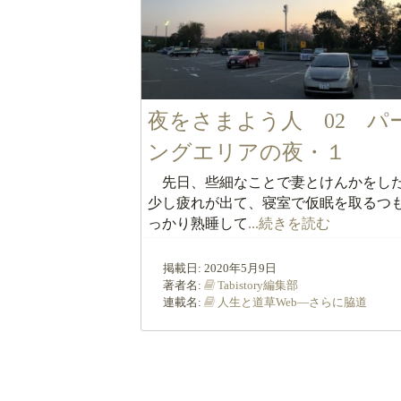
夜をさまよう人 02 パ
ングエリアの夜・１
先日、些細なことで妻とけんかを
少し疲れが出て、寝室で仮眠を取るつ
っかり熟睡して
...続きを読む
掲載日:
2020年5月9日
著者名:
Tabistory編集部
連載名:
人生と道草Web―さらに脇道