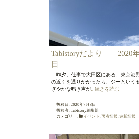
Tabistoryだより――2020
日
昨夕、仕事で大田区にある、東京港
の近くを通りかかったら、ジーという
ぎやかな鳴き声が
...続きを読む
投稿日:
2020年7月8日
投稿者:
Tabistory編集部
カテゴリー:
イベント
,
著者情報
,
連載情報