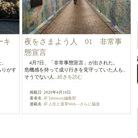
ーキ
夜をさまよう人 01 非常事
態宣言
した。
4月7日、「非常事態宣言」が出された。
もりがす
危機感を持って成り行きを見守っていた人も、
そうでない人
...続きを読む
掲載日:
2020年4月16日
著者名:
Tabistory編集部
連載名:
人生と道草Web―さらに脇道