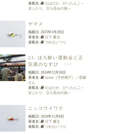
連載名:
心はだか、ぴったんこ～
女ふたり、立ち呑みの旅～
ヤマメ
掲載日:
2025年3月28日
著者名:
日下 慶太
連載名:
つれないつり
23. ほろ酔い運動会と正
宗屋のなすび ･･･
掲載日:
2024年12月18日
著者名:
momo（中村桃子）／斎藤
さん
連載名:
心はだか、ぴったんこ～
女ふたり、立ち呑みの旅～
ニッコウイワナ
掲載日:
2024年11月8日
著者名:
日下 慶太
連載名:
つれないつり