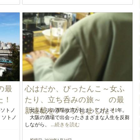
の最
心はだか、ぴったんこ～女ふ
た！
たり、立ち呑みの旅～ の最
新連載をアップしました！
ソトノ
女ふたりの酒場放浪が始まっておよそ1年。
、ソトノ
大阪の酒場で出会ったさまざまな人生を反芻
しながら、
...続きを読む