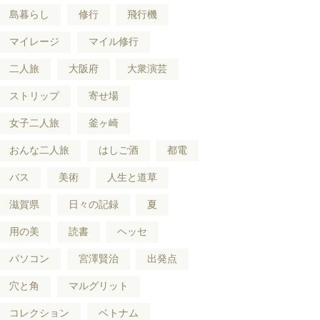
島暮らし
修行
飛行機
マイレージ
マイル修行
二人旅
大阪府
大衆演芸
ストリップ
寄せ場
女子二人旅
釜ヶ崎
おんな二人旅
はしご酒
都電
バス
美術
人生と道草
滋賀県
日々の記録
夏
用の美
読書
ヘッセ
パソコン
宮澤賢治
出発点
穴と角
マルグリット
コレクション
ベトナム