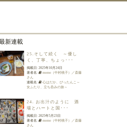
最新連載
25.そして続く ～優し
く、丁寧、ちょっ･･･
掲載日:
2025年10月24日
著者名:
momo（中村桃子）／斎藤
さん
連載名:
心はだか、ぴったんこ～
女ふたり、立ち呑みの旅～
24. お出汁のように 酒
場とハートと国･･･
掲載日:
2025年5月23日
著者名:
momo（中村桃子）／斎藤
さん