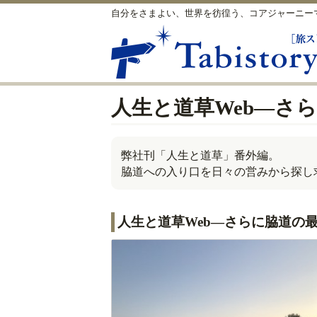
自分をさまよい、世界を彷徨う、コアジャーニー
人生と道草Web―さ
弊社刊「人生と道草」番外編。
脇道への入り口を日々の営みから探し
人生と道草Web―さらに脇道の