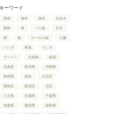
キーワード
酒場
海外
国内
街歩き
探検
海
一人旅
灯台
酒
城
ローカル線
公園
パンダ
香港
マンガ
ラーメン
夫婦旅
秘湯
北海道
新潟県
沖縄県
静岡県
孤島
文京区
豊島区
新宿区
北区
八丈島
茨城県
千葉県
青森県
愛知県
福島県