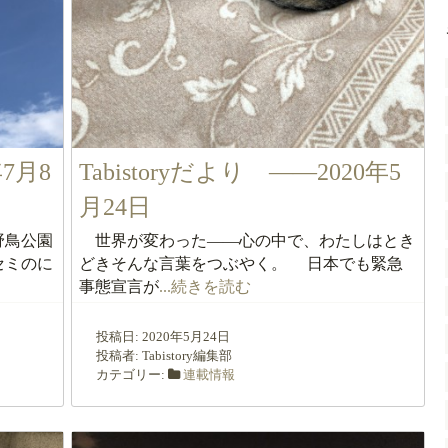
年7月8
Tabistoryだより ――2020年5
月24日
野鳥公園
世界が変わった――心の中で、わたしはとき
セミのに
どきそんな言葉をつぶやく。 日本でも緊急
事態宣言が
...続きを読む
投稿日:
2020年5月24日
投稿者:
Tabistory編集部
カテゴリー:
連載情報