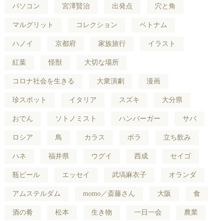
パソコン
宮澤賢治
出発点
穴と角
マルグリット
コレクション
ベトナム
ハノイ
京都府
家族旅行
イラスト
紅葉
怪獣
大切な場所
コロナ社会を生きる
大衆演劇
漫画
珍スポット
イタリア
スズキ
大分県
おでん
ソトノミスト
ハンバーガー
サバ
ロシア
鳥
カラス
ボラ
立ち飲み
ハネ
福井県
ウグイ
西成
セイゴ
瓶ビール
エッセイ
武塙麻衣子
オランダ
アムステルダム
momo／斎藤さん
大阪
食
酒の肴
松本
生き物
一日一会
農業