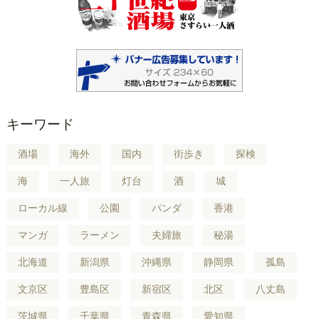
キーワード
酒場
海外
国内
街歩き
探検
海
一人旅
灯台
酒
城
ローカル線
公園
パンダ
香港
マンガ
ラーメン
夫婦旅
秘湯
北海道
新潟県
沖縄県
静岡県
孤島
文京区
豊島区
新宿区
北区
八丈島
茨城県
千葉県
青森県
愛知県