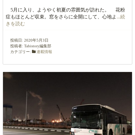
5月に入り、ようやく初夏の雰囲気が訪れた。 花粉
症もほとんど収束。窓をさらに全開にして、心地よ
...続
きを読む
投稿日:
2020年5月3日
投稿者:
Tabistory編集部
カテゴリー:
連載情報