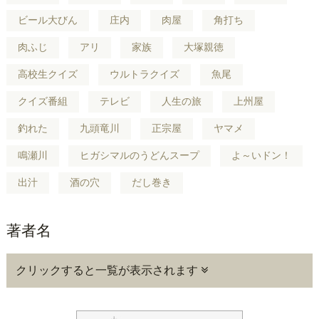
ビール大びん
庄内
肉屋
角打ち
肉ふじ
アリ
家族
大塚親徳
高校生クイズ
ウルトラクイズ
魚尾
クイズ番組
テレビ
人生の旅
上州屋
釣れた
九頭竜川
正宗屋
ヤマメ
鳴瀬川
ヒガシマルのうどんスープ
よ～いドン！
出汁
酒の穴
だし巻き
著者名
クリックすると一覧が表示されます