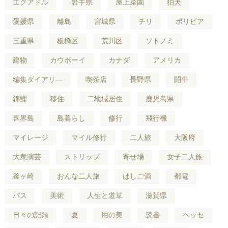
エクアドル
岩手県
屋上菜園
狛犬
愛媛県
離島
宮城県
チリ
ボリビア
三重県
板橋区
荒川区
ソトノミ
建物
カウボーイ
カナダ
アメリカ
編集ダイアリ―
喫茶店
長野県
闘牛
錦鯉
移住
二地域居住
鹿児島県
喜界島
島暮らし
修行
飛行機
マイレージ
マイル修行
二人旅
大阪府
大衆演芸
ストリップ
寄せ場
女子二人旅
釜ヶ崎
おんな二人旅
はしご酒
都電
バス
美術
人生と道草
滋賀県
日々の記録
夏
用の美
読書
ヘッセ