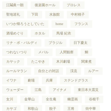
江鬮眞一朗
後楽園ホール
プロレス
聖地巡礼
下田
水族館
中村桃子
いつか帰ろうとしていた
home
フランス
酒場めぐり
ホタル
馬場 紀衣
リナ・ボ・バルディ
ブラジル
日下慶太
つれないつり
メバル
人間観察
鯛
カヤック
たこやき
木川劇場
関東煮
ルールマラン
自分との対話
渓流
ルアー
イワナ
劇場
兵庫
ステンドグラス
ウェーダー
江島
アイナメ
東日本大震災
女川
金華山
全生庵
幽霊画
谷根千
カサゴ
和歌山
餃子
王将
街中華