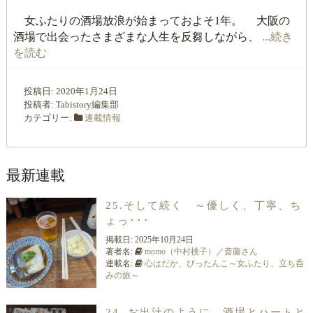
女ふたりの酒場放浪が始まっておよそ1年。 大阪の
酒場で出会ったさまざまな人生を反芻しながら、
...続き
を読む
投稿日:
2020年1月24日
投稿者:
Tabistory編集部
カテゴリー:
連載情報
最新連載
25.そして続く ～優しく、丁寧、ち
ょっ･･･
掲載日:
2025年10月24日
著者名:
momo（中村桃子）／斎藤さん
連載名:
心はだか、ぴったんこ～女ふたり、立ち呑
みの旅～
24. お出汁のように 酒場とハートと