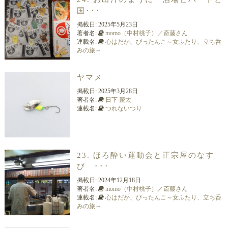
国･･･
掲載日:
2025年5月23日
著者名:
momo（中村桃子）／斎藤さん
連載名:
心はだか、ぴったんこ～女ふたり、立ち呑
みの旅～
ヤマメ
掲載日:
2025年3月28日
著者名:
日下 慶太
連載名:
つれないつり
23. ほろ酔い運動会と正宗屋のなす
び ･･･
掲載日:
2024年12月18日
著者名:
momo（中村桃子）／斎藤さん
連載名:
心はだか、ぴったんこ～女ふたり、立ち呑
みの旅～