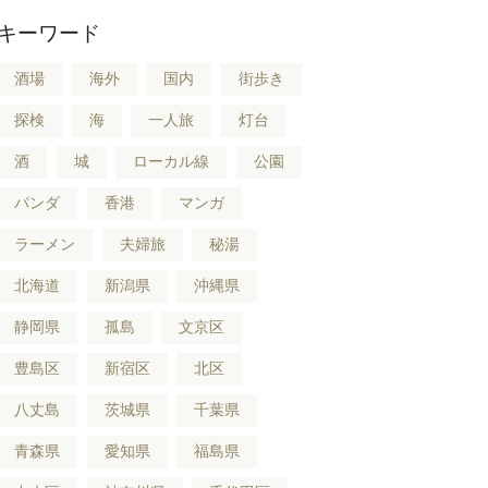
キーワード
酒場
海外
国内
街歩き
探検
海
一人旅
灯台
酒
城
ローカル線
公園
パンダ
香港
マンガ
ラーメン
夫婦旅
秘湯
北海道
新潟県
沖縄県
静岡県
孤島
文京区
豊島区
新宿区
北区
八丈島
茨城県
千葉県
青森県
愛知県
福島県