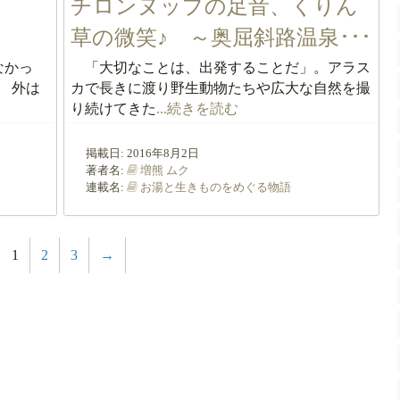
」
チロンヌップの足音、くりん
♪
草の微笑♪ ～奥屈斜路温泉･･･
なかっ
「大切なことは、出発することだ」。アラス
 外は
カで長きに渡り野生動物たちや広大な自然を撮
り続けてきた
...続きを読む
掲載日:
2016年8月2日
著者名:
増熊 ムク
連載名:
お湯と生きものをめぐる物語
1
2
3
→