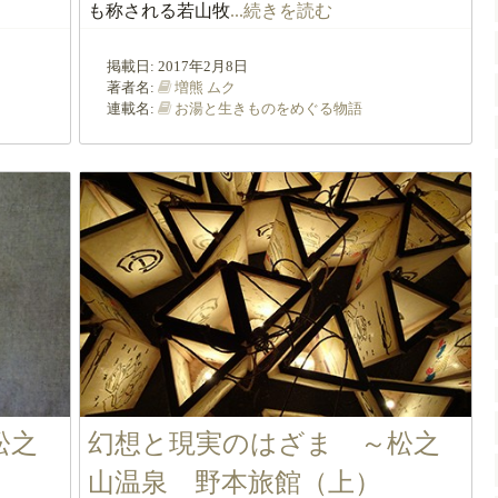
も称される若山牧
...続きを読む
掲載日:
2017年2月8日
著者名:
増熊 ムク
連載名:
お湯と生きものをめぐる物語
松之
幻想と現実のはざま ～松之
山温泉 野本旅館（上）