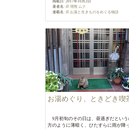
掲載日:
2017年10月2日
著者名:
増熊 ムク
連載名:
お湯と生きものをめぐる物語
お湯めぐり、ときどき喫
9月初旬のその日は、昼過ぎだという
方のように薄暗く、ひたすらに雨が降