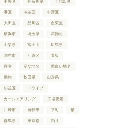
中央区
神奈川県
千代田区
港区
渋谷区
中野区
大田区
品川区
台東区
横浜市
埼玉県
葛飾区
山梨県
富士山
広島県
調布市
江東区
看板
煙突
変な地名
面白い地名
動物
秋田県
山形県
杉並区
ドライブ
カーシェアリング
工場夜景
川崎市
自転車
下町
猫
群馬県
東京都
釣り