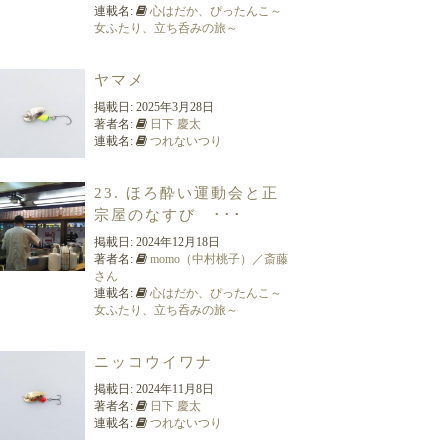
連載名:
心はだか、ぴったんこ～
女ふたり、立ち呑みの旅～
ヤマメ
掲載日:
2025年3月28日
著者名:
日下 慶太
連載名:
つれないつり
23. ほろ酔い運動会と正
宗屋のなすび ･･･
掲載日:
2024年12月18日
著者名:
momo（中村桃子）／斎藤
さん
連載名:
心はだか、ぴったんこ～
女ふたり、立ち呑みの旅～
ニッコウイワナ
掲載日:
2024年11月8日
著者名:
日下 慶太
連載名:
つれないつり