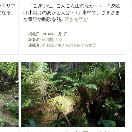
いエリア
「こぎつね、こんこん山のなか～♪」「夕焼
になる。
け小焼けのあかとんぼ～♪」車中で、さまざま
な童謡や唱歌を熱
...続きを読む
掲載日:
2016年11月1日
著者名:
増熊 ムク
連載名:
お湯と生きものをめぐる物語