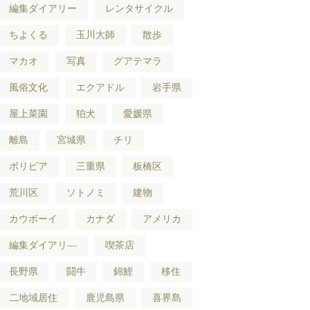
編集ダイアリー
レンタサイクル
ちよくる
玉川大師
散歩
マカオ
写真
グアテマラ
風俗文化
エクアドル
岩手県
屋上菜園
狛犬
愛媛県
離島
宮城県
チリ
ボリビア
三重県
板橋区
荒川区
ソトノミ
建物
カウボーイ
カナダ
アメリカ
編集ダイアリ―
喫茶店
長野県
闘牛
錦鯉
移住
二地域居住
鹿児島県
喜界島