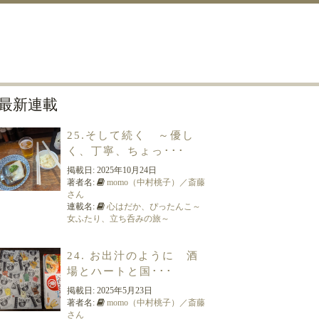
最新連載
25.そして続く ～優し
く、丁寧、ちょっ･･･
掲載日:
2025年10月24日
著者名:
momo（中村桃子）／斎藤
さん
連載名:
心はだか、ぴったんこ～
女ふたり、立ち呑みの旅～
24. お出汁のように 酒
場とハートと国･･･
掲載日:
2025年5月23日
著者名:
momo（中村桃子）／斎藤
さん