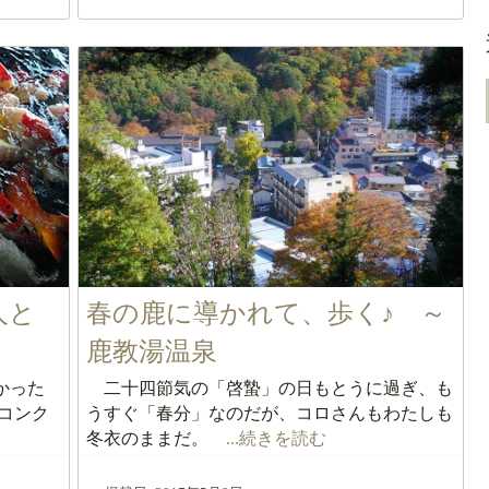
人と
春の鹿に導かれて、歩く♪ ～
鹿教湯温泉
かった
二十四節気の「啓蟄」の日もとうに過ぎ、も
コンク
うすぐ「春分」なのだが、コロさんもわたしも
冬衣のままだ。
...続きを読む