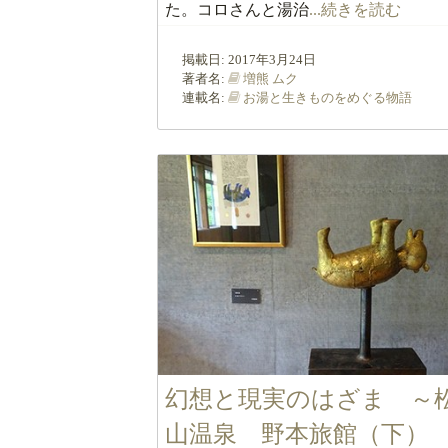
た。コロさんと湯治
...続きを読む
掲載日:
2017年3月24日
著者名:
増熊 ムク
連載名:
お湯と生きものをめぐる物語
幻想と現実のはざま ～
山温泉 野本旅館（下）