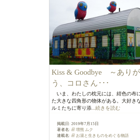
Kiss & Goodbye ～あり
う、コロさん･･･
いま、わたしの枕元には、紺色の布
た大きな四角形の物体がある。大好き
ルミたちに寄り添
...続きを読む
掲載日:
2019年7月15日
著者名:
増熊 ムク
連載名:
お湯と生きものをめぐる物語