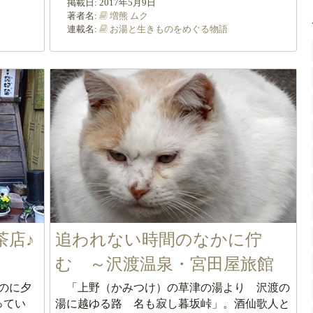
掲載日:
2017年5月9日
著者名:
増熊 ムク
連載名:
お湯と生きものをめぐる物語
茶店♪
追われない時間のなかに佇
む ～沢渡温泉・宮田屋旅館
のに夕
「上野（かみつけ）の草津の湯より 沢渡の
ってい
湯に越ゆる路 名も寂し暮坂峠」。酒仙歌人と