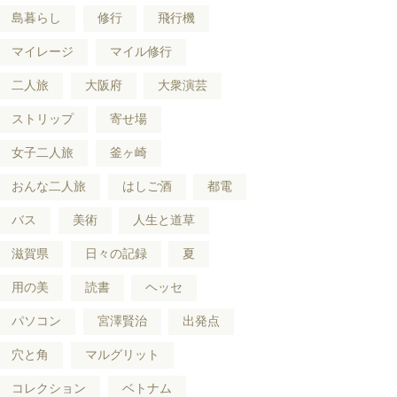
島暮らし
修行
飛行機
マイレージ
マイル修行
二人旅
大阪府
大衆演芸
ストリップ
寄せ場
女子二人旅
釜ヶ崎
おんな二人旅
はしご酒
都電
バス
美術
人生と道草
滋賀県
日々の記録
夏
用の美
読書
ヘッセ
パソコン
宮澤賢治
出発点
穴と角
マルグリット
コレクション
ベトナム