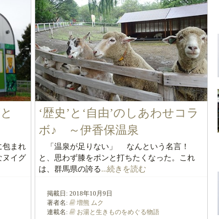
がと
‘歴史’と‘自由’のしあわせコラ
ボ♪ ～伊香保温泉
に包まれ
「温泉が足りない」 なんという名言！
なヌイグ
と、思わず膝をポンと打ちたくなった。これ
は、群馬県の誇る
...続きを読む
掲載日:
2018年10月9日
著者名:
増熊 ムク
連載名:
お湯と生きものをめぐる物語