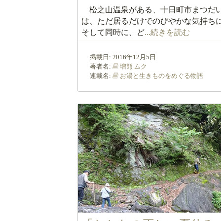
松之山温泉がある、十日町市まつだ
は、ただ居るだけでのびやかな気持ち
そして同時に、ど
...続きを読む
掲載日:
2016年12月5日
著者名:
増熊 ムク
連載名:
お湯と生きものをめぐる物語