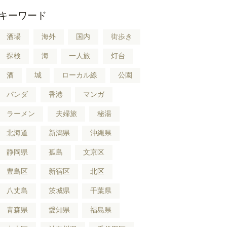
キーワード
酒場
海外
国内
街歩き
探検
海
一人旅
灯台
酒
城
ローカル線
公園
パンダ
香港
マンガ
ラーメン
夫婦旅
秘湯
北海道
新潟県
沖縄県
静岡県
孤島
文京区
豊島区
新宿区
北区
八丈島
茨城県
千葉県
青森県
愛知県
福島県