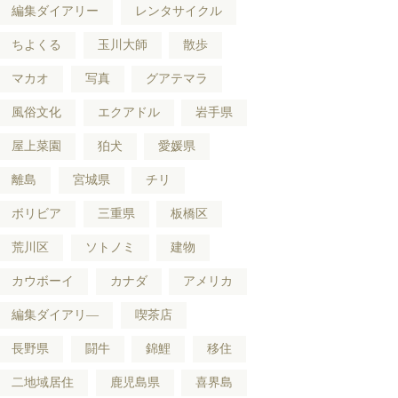
編集ダイアリー
レンタサイクル
ちよくる
玉川大師
散歩
マカオ
写真
グアテマラ
風俗文化
エクアドル
岩手県
屋上菜園
狛犬
愛媛県
離島
宮城県
チリ
ボリビア
三重県
板橋区
荒川区
ソトノミ
建物
カウボーイ
カナダ
アメリカ
編集ダイアリ―
喫茶店
長野県
闘牛
錦鯉
移住
二地域居住
鹿児島県
喜界島