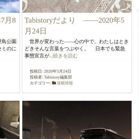
年7月8
Tabistoryだより ――2020年5
月24日
野鳥公園
世界が変わった――心の中で、わたしはとき
セミのに
どきそんな言葉をつぶやく。 日本でも緊急
事態宣言が
...続きを読む
投稿日:
2020年5月24日
投稿者:
Tabistory編集部
カテゴリー:
連載情報