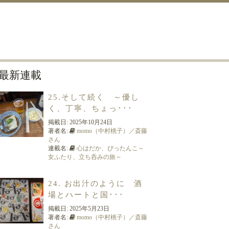
最新連載
25.そして続く ～優し
く、丁寧、ちょっ･･･
掲載日:
2025年10月24日
著者名:
momo（中村桃子）／斎藤
さん
連載名:
心はだか、ぴったんこ～
女ふたり、立ち呑みの旅～
24. お出汁のように 酒
場とハートと国･･･
掲載日:
2025年5月23日
著者名:
momo（中村桃子）／斎藤
さん