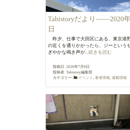
Tabistoryだより――2020
日
昨夕、仕事で大田区にある、東京港
の近くを通りかかったら、ジーという
ぎやかな鳴き声が
...続きを読む
投稿日:
2020年7月8日
投稿者:
Tabistory編集部
カテゴリー:
イベント
,
著者情報
,
連載情報