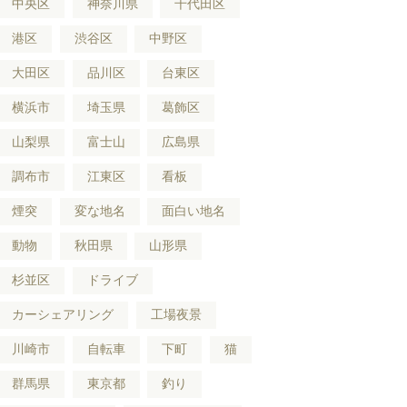
中央区
神奈川県
千代田区
港区
渋谷区
中野区
大田区
品川区
台東区
横浜市
埼玉県
葛飾区
山梨県
富士山
広島県
調布市
江東区
看板
煙突
変な地名
面白い地名
動物
秋田県
山形県
杉並区
ドライブ
カーシェアリング
工場夜景
川崎市
自転車
下町
猫
群馬県
東京都
釣り