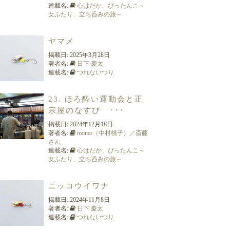
連載名:
心はだか、ぴったんこ～
女ふたり、立ち呑みの旅～
ヤマメ
掲載日:
2025年3月28日
著者名:
日下 慶太
連載名:
つれないつり
23. ほろ酔い運動会と正
宗屋のなすび ･･･
掲載日:
2024年12月18日
著者名:
momo（中村桃子）／斎藤
さん
連載名:
心はだか、ぴったんこ～
女ふたり、立ち呑みの旅～
ニッコウイワナ
掲載日:
2024年11月8日
著者名:
日下 慶太
連載名:
つれないつり