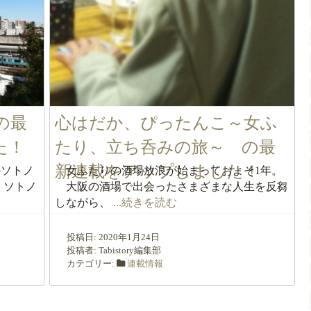
の最
心はだか、ぴったんこ～女ふ
た！
たり、立ち呑みの旅～ の最
新連載をアップしました！
ソトノ
女ふたりの酒場放浪が始まっておよそ1年。
、ソトノ
大阪の酒場で出会ったさまざまな人生を反芻
しながら、
...続きを読む
投稿日:
2020年1月24日
投稿者:
Tabistory編集部
カテゴリー:
連載情報