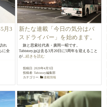
年5月3
新たな連載「今日の気分はバ
スドライバー」を始めます。
訪れ
旅と思索社代表・廣岡一昭です。
らに全
Tabistory.jpは去る3月20日に5周年を迎えること
が
...続きを読む
投稿日:
2020年4月5日
投稿者:
Tabistory編集部
カテゴリー:
連載情報