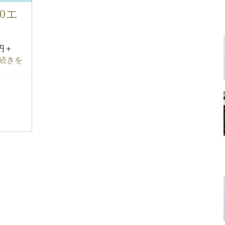
0エ
0円＋
..続きを