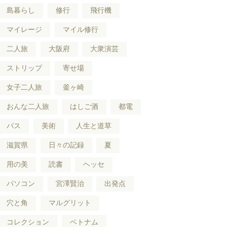
島暮らし
修行
飛行機
マイレージ
マイル修行
二人旅
大阪府
大衆演芸
ストリップ
寄せ場
女子二人旅
釜ヶ崎
おんな二人旅
はしご酒
都電
バス
美術
人生と道草
滋賀県
日々の記録
夏
用の美
読書
ヘッセ
パソコン
宮澤賢治
出発点
穴と角
マルグリット
コレクション
ベトナム