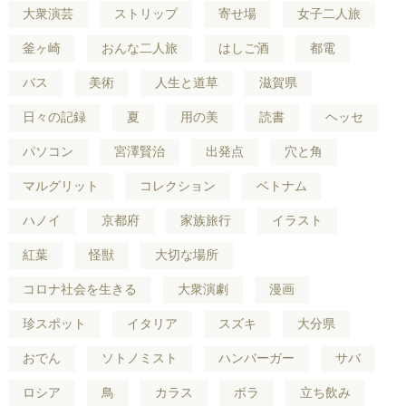
大衆演芸
ストリップ
寄せ場
女子二人旅
釜ヶ崎
おんな二人旅
はしご酒
都電
バス
美術
人生と道草
滋賀県
日々の記録
夏
用の美
読書
ヘッセ
パソコン
宮澤賢治
出発点
穴と角
マルグリット
コレクション
ベトナム
ハノイ
京都府
家族旅行
イラスト
紅葉
怪獣
大切な場所
コロナ社会を生きる
大衆演劇
漫画
珍スポット
イタリア
スズキ
大分県
おでん
ソトノミスト
ハンバーガー
サバ
ロシア
鳥
カラス
ボラ
立ち飲み