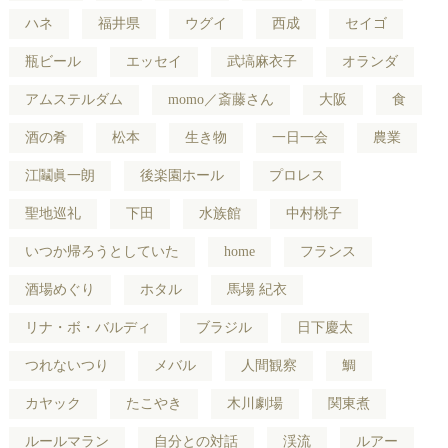
ハネ
福井県
ウグイ
西成
セイゴ
瓶ビール
エッセイ
武塙麻衣子
オランダ
アムステルダム
momo／斎藤さん
大阪
食
酒の肴
松本
生き物
一日一会
農業
江鬮眞一朗
後楽園ホール
プロレス
聖地巡礼
下田
水族館
中村桃子
いつか帰ろうとしていた
home
フランス
酒場めぐり
ホタル
馬場 紀衣
リナ・ボ・バルディ
ブラジル
日下慶太
つれないつり
メバル
人間観察
鯛
カヤック
たこやき
木川劇場
関東煮
ルールマラン
自分との対話
渓流
ルアー