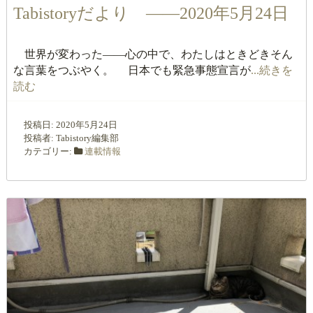
Tabistoryだより ――2020年5月24日
世界が変わった――心の中で、わたしはときどきそん
な言葉をつぶやく。 日本でも緊急事態宣言が
...続きを
読む
投稿日:
2020年5月24日
投稿者:
Tabistory編集部
カテゴリー:
連載情報