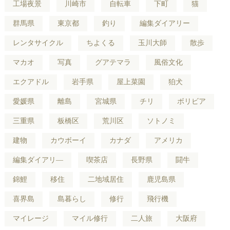
工場夜景
川崎市
自転車
下町
猫
群馬県
東京都
釣り
編集ダイアリー
レンタサイクル
ちよくる
玉川大師
散歩
マカオ
写真
グアテマラ
風俗文化
エクアドル
岩手県
屋上菜園
狛犬
愛媛県
離島
宮城県
チリ
ボリビア
三重県
板橋区
荒川区
ソトノミ
建物
カウボーイ
カナダ
アメリカ
編集ダイアリ―
喫茶店
長野県
闘牛
錦鯉
移住
二地域居住
鹿児島県
喜界島
島暮らし
修行
飛行機
マイレージ
マイル修行
二人旅
大阪府