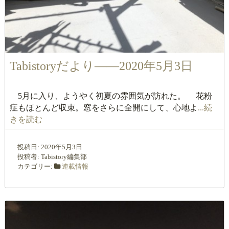
Tabistoryだより――2020年5月3日
5月に入り、ようやく初夏の雰囲気が訪れた。 花粉
症もほとんど収束。窓をさらに全開にして、心地よ
...続
きを読む
投稿日:
2020年5月3日
投稿者:
Tabistory編集部
カテゴリー:
連載情報