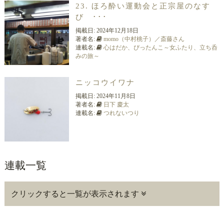
23. ほろ酔い運動会と正宗屋のなす
び ･･･
掲載日:
2024年12月18日
著者名:
momo（中村桃子）／斎藤さん
連載名:
心はだか、ぴったんこ～女ふたり、立ち呑
みの旅～
ニッコウイワナ
掲載日:
2024年11月8日
著者名:
日下 慶太
連載名:
つれないつり
連載一覧
クリックすると一覧が表示されます