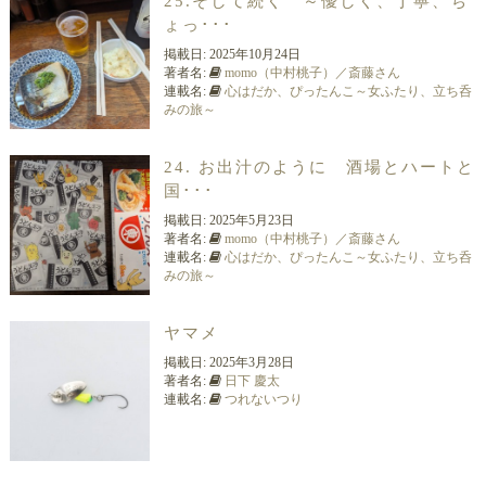
25.そして続く ～優しく、丁寧、ち
ょっ･･･
掲載日:
2025年10月24日
著者名:
momo（中村桃子）／斎藤さん
連載名:
心はだか、ぴったんこ～女ふたり、立ち呑
みの旅～
24. お出汁のように 酒場とハートと
国･･･
掲載日:
2025年5月23日
著者名:
momo（中村桃子）／斎藤さん
連載名:
心はだか、ぴったんこ～女ふたり、立ち呑
みの旅～
ヤマメ
掲載日:
2025年3月28日
著者名:
日下 慶太
連載名:
つれないつり