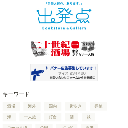
キーワード
酒場
海外
国内
街歩き
探検
海
一人旅
灯台
酒
城
ローカル線
公園
パンダ
香港