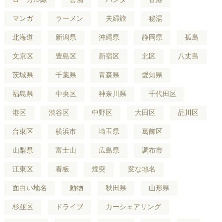
マンガ
ラーメン
夫婦旅
秘湯
北海道
新潟県
沖縄県
静岡県
孤島
文京区
豊島区
新宿区
北区
八丈島
茨城県
千葉県
青森県
愛知県
福島県
中央区
神奈川県
千代田区
港区
渋谷区
中野区
大田区
品川区
台東区
横浜市
埼玉県
葛飾区
山梨県
富士山
広島県
調布市
江東区
看板
煙突
変な地名
面白い地名
動物
秋田県
山形県
杉並区
ドライブ
カーシェアリング