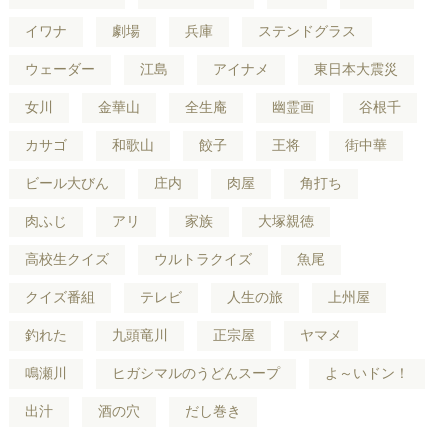
イワナ
劇場
兵庫
ステンドグラス
ウェーダー
江島
アイナメ
東日本大震災
女川
金華山
全生庵
幽霊画
谷根千
カサゴ
和歌山
餃子
王将
街中華
ビール大びん
庄内
肉屋
角打ち
肉ふじ
アリ
家族
大塚親徳
高校生クイズ
ウルトラクイズ
魚尾
クイズ番組
テレビ
人生の旅
上州屋
釣れた
九頭竜川
正宗屋
ヤマメ
鳴瀬川
ヒガシマルのうどんスープ
よ～いドン！
出汁
酒の穴
だし巻き