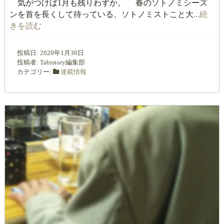
気がつけば1月も残りわずか。 春のソトノミシーズ
ンを首を長くして待っている、ソトノミストこと大
...続
きを読む
投稿日:
2020年1月30日
投稿者:
Tabistory編集部
カテゴリー:
連載情報