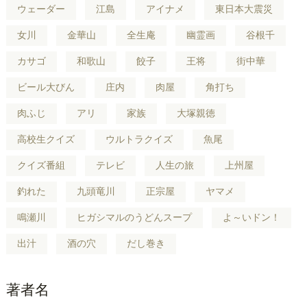
ウェーダー
江島
アイナメ
東日本大震災
女川
金華山
全生庵
幽霊画
谷根千
カサゴ
和歌山
餃子
王将
街中華
ビール大びん
庄内
肉屋
角打ち
肉ふじ
アリ
家族
大塚親徳
高校生クイズ
ウルトラクイズ
魚尾
クイズ番組
テレビ
人生の旅
上州屋
釣れた
九頭竜川
正宗屋
ヤマメ
鳴瀬川
ヒガシマルのうどんスープ
よ～いドン！
出汁
酒の穴
だし巻き
著者名