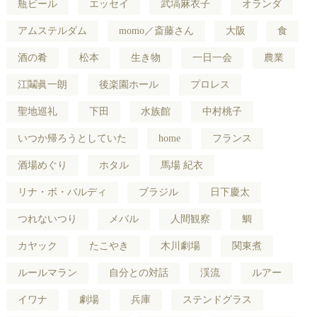
瓶ビール
エッセイ
武塙麻衣子
オランダ
アムステルダム
momo／斎藤さん
大阪
食
酒の肴
松本
生き物
一日一会
農業
江鬮眞一朗
後楽園ホール
プロレス
聖地巡礼
下田
水族館
中村桃子
いつか帰ろうとしていた
home
フランス
酒場めぐり
ホタル
馬場 紀衣
リナ・ボ・バルディ
ブラジル
日下慶太
つれないつり
メバル
人間観察
鯛
カヤック
たこやき
木川劇場
関東煮
ルールマラン
自分との対話
渓流
ルアー
イワナ
劇場
兵庫
ステンドグラス