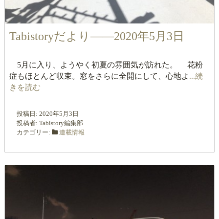
Tabistoryだより――2020年5月3日
5月に入り、ようやく初夏の雰囲気が訪れた。 花粉
症もほとんど収束。窓をさらに全開にして、心地よ
...続
きを読む
投稿日:
2020年5月3日
投稿者:
Tabistory編集部
カテゴリー:
連載情報