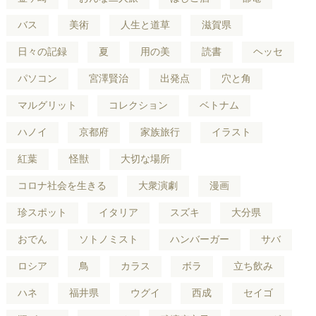
バス
美術
人生と道草
滋賀県
日々の記録
夏
用の美
読書
ヘッセ
パソコン
宮澤賢治
出発点
穴と角
マルグリット
コレクション
ベトナム
ハノイ
京都府
家族旅行
イラスト
紅葉
怪獣
大切な場所
コロナ社会を生きる
大衆演劇
漫画
珍スポット
イタリア
スズキ
大分県
おでん
ソトノミスト
ハンバーガー
サバ
ロシア
鳥
カラス
ボラ
立ち飲み
ハネ
福井県
ウグイ
西成
セイゴ