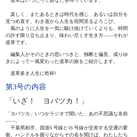
道草はいつだってあなたを待っています。
楽しく、またあるときは時代を感じ、あるいは自分を
見つめ直す。わき道から人生を垣間見るよろこび。
風のように人生を一気に駆け抜けていくよりも、時間
の許す限り立ち止まり、味わい尽くす生き方――それが
道草です。
編集人がそのときの思いつきと、独断と偏見、成りゆ
きによって一風変わった道草の旅をご紹介します。
道草多き人生に乾杯!
第3号の内容
「いざ！ ヨバツカ！」
「ヨバツカ」いつかラジオで聞いた、あの不思議な名前
――。
千葉県柏市、国道6 号線と16 号線が交差する交通の要
衝。ハンドルを握りながらその名を聞けば、わたしたち