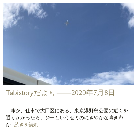
Tabistoryだより――2020年7月8日
昨夕、仕事で大田区にある、東京港野鳥公園の近くを
通りかかったら、ジーというセミのにぎやかな鳴き声
が
...続きを読む