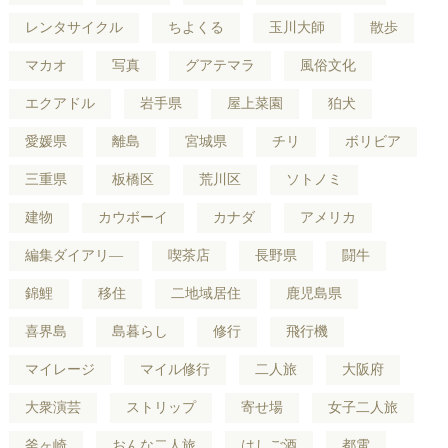
レンタサイクル
ちよくる
玉川大師
散歩
マカオ
写真
グアテマラ
風俗文化
エクアドル
岩手県
屋上菜園
狛犬
愛媛県
離島
宮城県
チリ
ボリビア
三重県
板橋区
荒川区
ソトノミ
建物
カウボーイ
カナダ
アメリカ
編集ダイアリ―
喫茶店
長野県
闘牛
錦鯉
移住
二地域居住
鹿児島県
喜界島
島暮らし
修行
飛行機
マイレージ
マイル修行
二人旅
大阪府
大衆演芸
ストリップ
寄せ場
女子二人旅
釜ヶ崎
おんな二人旅
はしご酒
都電