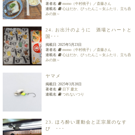
著者名:
momo（中村桃子）／斎藤さん
連載名:
心はだか、ぴったんこ～女ふたり、立ち呑
みの旅～
24. お出汁のように 酒場とハートと
国･･･
掲載日:
2025年5月23日
著者名:
momo（中村桃子）／斎藤さん
連載名:
心はだか、ぴったんこ～女ふたり、立ち呑
みの旅～
ヤマメ
掲載日:
2025年3月28日
著者名:
日下 慶太
連載名:
つれないつり
23. ほろ酔い運動会と正宗屋のなす
び ･･･