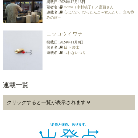
掲載日:
2024年12月18日
著者名:
momo（中村桃子）／斎藤さん
連載名:
心はだか、ぴったんこ～女ふたり、立ち呑
みの旅～
ニッコウイワナ
掲載日:
2024年11月8日
著者名:
日下 慶太
連載名:
つれないつり
連載一覧
クリックすると一覧が表示されます