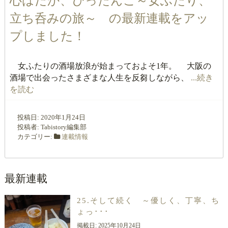
心はだか、ぴったんこ～女ふたり、
立ち呑みの旅～ の最新連載をアッ
プしました！
女ふたりの酒場放浪が始まっておよそ1年。 大阪の
酒場で出会ったさまざまな人生を反芻しながら、
...続き
を読む
投稿日:
2020年1月24日
投稿者:
Tabistory編集部
カテゴリー:
連載情報
最新連載
25.そして続く ～優しく、丁寧、ち
ょっ･･･
掲載日:
2025年10月24日