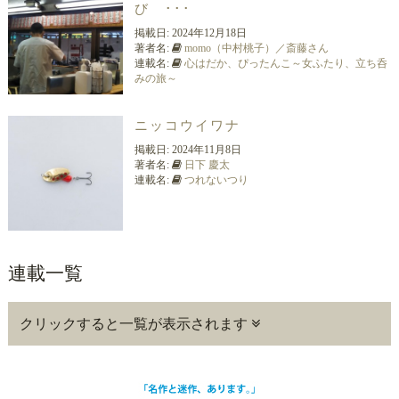
び ･･･
掲載日:
2024年12月18日
著者名:
momo（中村桃子）／斎藤さん
連載名:
心はだか、ぴったんこ～女ふたり、立ち呑
みの旅～
ニッコウイワナ
掲載日:
2024年11月8日
著者名:
日下 慶太
連載名:
つれないつり
連載一覧
クリックすると一覧が表示されます