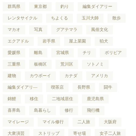
群馬県
東京都
釣り
編集ダイアリー
レンタサイクル
ちよくる
玉川大師
散歩
マカオ
写真
グアテマラ
風俗文化
エクアドル
岩手県
屋上菜園
狛犬
愛媛県
離島
宮城県
チリ
ボリビア
三重県
板橋区
荒川区
ソトノミ
建物
カウボーイ
カナダ
アメリカ
編集ダイアリ―
喫茶店
長野県
闘牛
錦鯉
移住
二地域居住
鹿児島県
喜界島
島暮らし
修行
飛行機
マイレージ
マイル修行
二人旅
大阪府
大衆演芸
ストリップ
寄せ場
女子二人旅