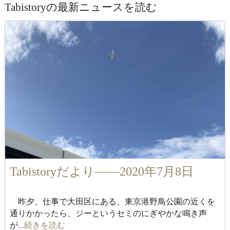
Tabistoryの最新ニュースを読む
Tabistoryだより――2020年7月8日
昨夕、仕事で大田区にある、東京港野鳥公園の近くを
通りかかったら、ジーというセミのにぎやかな鳴き声
が
...続きを読む