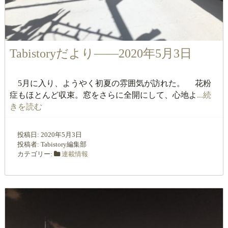
Tabistoryだより――2020年5月3日
5月に入り、ようやく初夏の雰囲気が訪れた。 花粉
症もほとんど収束。窓をさらに全開にして、心地よ
...続
きを読む
投稿日:
2020年5月3日
投稿者:
Tabistory編集部
カテゴリー:
連載情報