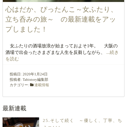
心はだか、ぴったんこ～女ふたり、
立ち呑みの旅～ の最新連載をアッ
プしました！
女ふたりの酒場放浪が始まっておよそ1年。 大阪の
酒場で出会ったさまざまな人生を反芻しながら、
...続き
を読む
投稿日:
2020年1月24日
投稿者:
Tabistory編集部
カテゴリー:
連載情報
最新連載
25.そして続く ～優しく、丁寧、ち
ょっ･･･