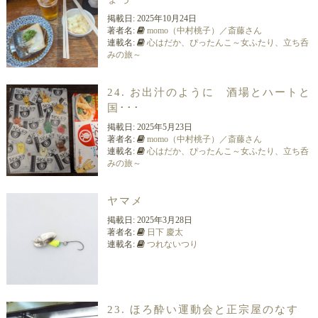
掲載日:
2025年10月24日
著者名:
momo（中村桃子）／斎藤さん
連載名:
心はだか、ぴったんこ～女ふたり、立ち呑
みの旅～
24. お出汁のように 酒場とハートと
国･･･
掲載日:
2025年5月23日
著者名:
momo（中村桃子）／斎藤さん
連載名:
心はだか、ぴったんこ～女ふたり、立ち呑
みの旅～
ヤマメ
掲載日:
2025年3月28日
著者名:
日下 慶太
連載名:
つれないつり
23. ほろ酔い運動会と正宗屋のなす