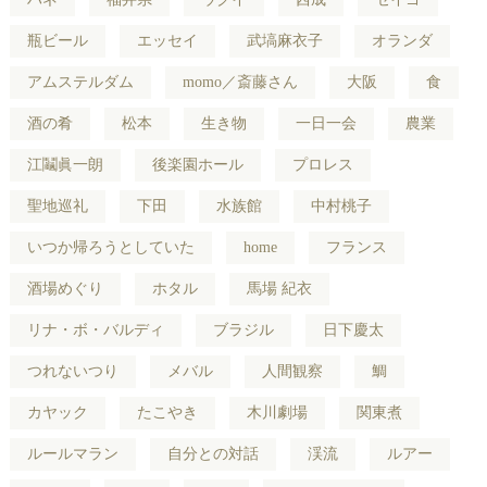
瓶ビール
エッセイ
武塙麻衣子
オランダ
アムステルダム
momo／斎藤さん
大阪
食
酒の肴
松本
生き物
一日一会
農業
江鬮眞一朗
後楽園ホール
プロレス
聖地巡礼
下田
水族館
中村桃子
いつか帰ろうとしていた
home
フランス
酒場めぐり
ホタル
馬場 紀衣
リナ・ボ・バルディ
ブラジル
日下慶太
つれないつり
メバル
人間観察
鯛
カヤック
たこやき
木川劇場
関東煮
ルールマラン
自分との対話
渓流
ルアー