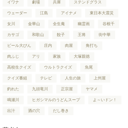
イワナ
劇場
兵庫
ステンドグラス
ウェーダー
江島
アイナメ
東日本大震災
女川
金華山
全生庵
幽霊画
谷根千
カサゴ
和歌山
餃子
王将
街中華
ビール大びん
庄内
肉屋
角打ち
肉ふじ
アリ
家族
大塚親徳
高校生クイズ
ウルトラクイズ
魚尾
クイズ番組
テレビ
人生の旅
上州屋
釣れた
九頭竜川
正宗屋
ヤマメ
鳴瀬川
ヒガシマルのうどんスープ
よ～いドン！
出汁
酒の穴
だし巻き