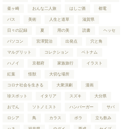
釜ヶ崎
おんな二人旅
はしご酒
都電
バス
美術
人生と道草
滋賀県
日々の記録
夏
用の美
読書
ヘッセ
パソコン
宮澤賢治
出発点
穴と角
マルグリット
コレクション
ベトナム
ハノイ
京都府
家族旅行
イラスト
紅葉
怪獣
大切な場所
コロナ社会を生きる
大衆演劇
漫画
珍スポット
イタリア
スズキ
大分県
おでん
ソトノミスト
ハンバーガー
サバ
ロシア
鳥
カラス
ボラ
立ち飲み
ハネ
福井県
ウグイ
西成
セイゴ