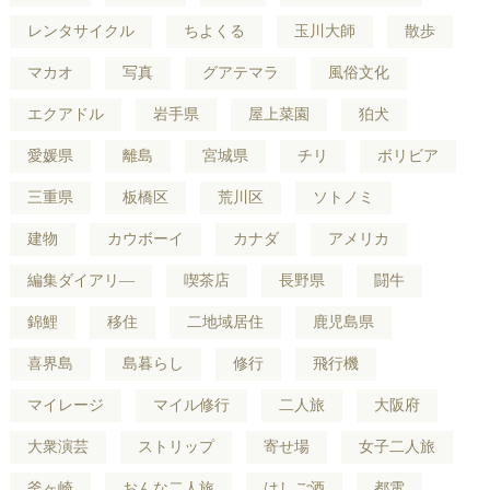
レンタサイクル
ちよくる
玉川大師
散歩
マカオ
写真
グアテマラ
風俗文化
エクアドル
岩手県
屋上菜園
狛犬
愛媛県
離島
宮城県
チリ
ボリビア
三重県
板橋区
荒川区
ソトノミ
建物
カウボーイ
カナダ
アメリカ
編集ダイアリ―
喫茶店
長野県
闘牛
錦鯉
移住
二地域居住
鹿児島県
喜界島
島暮らし
修行
飛行機
マイレージ
マイル修行
二人旅
大阪府
大衆演芸
ストリップ
寄せ場
女子二人旅
釜ヶ崎
おんな二人旅
はしご酒
都電