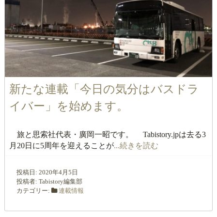
新たな連載「今日の気分はバスドラ
イバー」を始めます。
旅と思索社代表・廣岡一昭です。 Tabistory.jpは去る3
月20日に5周年を迎えることが
...続きを読む
投稿日:
2020年4月5日
投稿者:
Tabistory編集部
カテゴリー:
連載情報