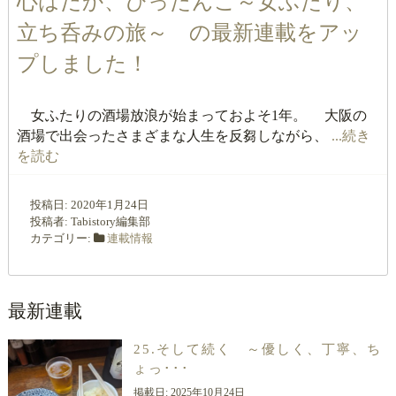
心はだか、ぴったんこ～女ふたり、
立ち呑みの旅～ の最新連載をアッ
プしました！
女ふたりの酒場放浪が始まっておよそ1年。 大阪の
酒場で出会ったさまざまな人生を反芻しながら、
...続き
を読む
投稿日:
2020年1月24日
投稿者:
Tabistory編集部
カテゴリー:
連載情報
最新連載
25.そして続く ～優しく、丁寧、ち
ょっ･･･
掲載日:
2025年10月24日