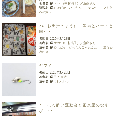
著者名:
momo（中村桃子）／斎藤さん
連載名:
心はだか、ぴったんこ～女ふたり、立ち呑
みの旅～
24. お出汁のように 酒場とハートと
国･･･
掲載日:
2025年5月23日
著者名:
momo（中村桃子）／斎藤さん
連載名:
心はだか、ぴったんこ～女ふたり、立ち呑
みの旅～
ヤマメ
掲載日:
2025年3月28日
著者名:
日下 慶太
連載名:
つれないつり
23. ほろ酔い運動会と正宗屋のなす
び ･･･