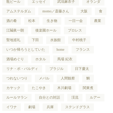
瓶ビール
エッセイ
武塙麻衣子
オランダ
アムステルダム
momo／斎藤さん
大阪
食
酒の肴
松本
生き物
一日一会
農業
江鬮眞一朗
後楽園ホール
プロレス
聖地巡礼
下田
水族館
中村桃子
いつか帰ろうとしていた
home
フランス
酒場めぐり
ホタル
馬場 紀衣
リナ・ボ・バルディ
ブラジル
日下慶太
つれないつり
メバル
人間観察
鯛
カヤック
たこやき
木川劇場
関東煮
ルールマラン
自分との対話
渓流
ルアー
イワナ
劇場
兵庫
ステンドグラス