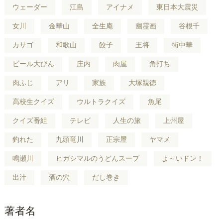
ウェーダー
江島
アイナメ
東日本大震災
女川
金華山
全生庵
幽霊画
谷根千
カサゴ
和歌山
餃子
王将
街中華
ビール大びん
庄内
肉屋
角打ち
肉ふじ
アリ
家族
大塚親徳
高校生クイズ
ウルトラクイズ
魚尾
クイズ番組
テレビ
人生の旅
上州屋
釣れた
九頭竜川
正宗屋
ヤマメ
鳴瀬川
ヒガシマルのうどんスープ
よ～いドン！
出汁
酒の穴
だし巻き
著者名