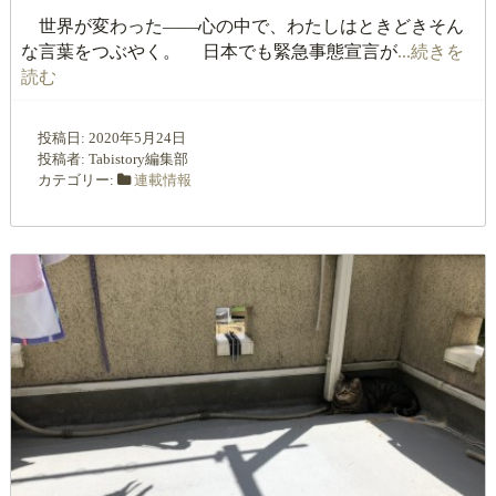
世界が変わった――心の中で、わたしはときどきそん
な言葉をつぶやく。 日本でも緊急事態宣言が
...続きを
読む
投稿日:
2020年5月24日
投稿者:
Tabistory編集部
カテゴリー:
連載情報