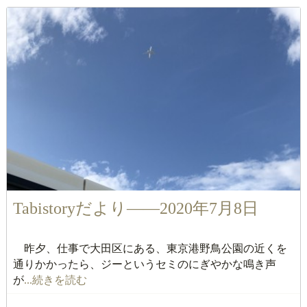
Tabistoryだより――2020年7月8日
昨夕、仕事で大田区にある、東京港野鳥公園の近くを
通りかかったら、ジーというセミのにぎやかな鳴き声
が
...続きを読む