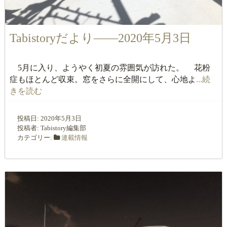
Tabistoryだより――2020年5月3日
5月に入り、ようやく初夏の雰囲気が訪れた。 花粉
症もほとんど収束。窓をさらに全開にして、心地よ
...続
きを読む
投稿日:
2020年5月3日
投稿者:
Tabistory編集部
カテゴリー:
連載情報