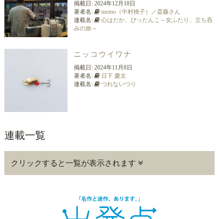
掲載日:
2024年12月18日
著者名:
momo（中村桃子）／斎藤さん
連載名:
心はだか、ぴったんこ～女ふたり、立ち呑
みの旅～
ニッコウイワナ
掲載日:
2024年11月8日
著者名:
日下 慶太
連載名:
つれないつり
連載一覧
クリックすると一覧が表示されます