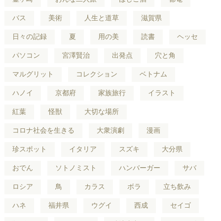
バス
美術
人生と道草
滋賀県
日々の記録
夏
用の美
読書
ヘッセ
パソコン
宮澤賢治
出発点
穴と角
マルグリット
コレクション
ベトナム
ハノイ
京都府
家族旅行
イラスト
紅葉
怪獣
大切な場所
コロナ社会を生きる
大衆演劇
漫画
珍スポット
イタリア
スズキ
大分県
おでん
ソトノミスト
ハンバーガー
サバ
ロシア
鳥
カラス
ボラ
立ち飲み
ハネ
福井県
ウグイ
西成
セイゴ