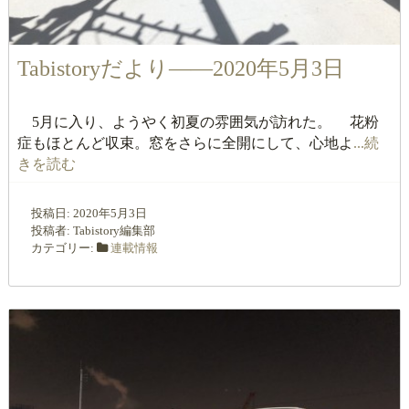
Tabistoryだより――2020年5月3日
5月に入り、ようやく初夏の雰囲気が訪れた。 花粉
症もほとんど収束。窓をさらに全開にして、心地よ
...続
きを読む
投稿日:
2020年5月3日
投稿者:
Tabistory編集部
カテゴリー:
連載情報