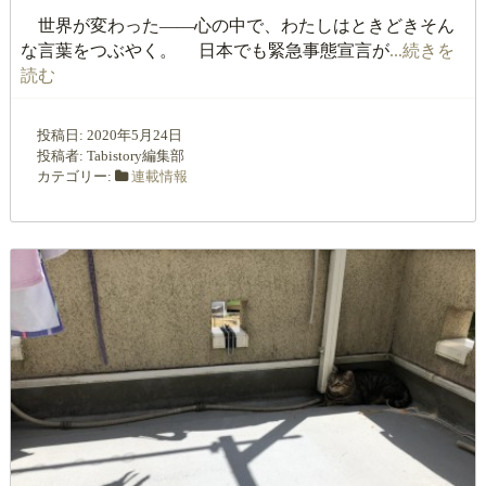
世界が変わった――心の中で、わたしはときどきそん
な言葉をつぶやく。 日本でも緊急事態宣言が
...続きを
読む
投稿日:
2020年5月24日
投稿者:
Tabistory編集部
カテゴリー:
連載情報