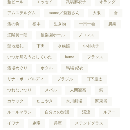
瓶ビール
エッセイ
武塙麻衣子
オランダ
アムステルダム
momo／斎藤さん
大阪
食
酒の肴
松本
生き物
一日一会
農業
江鬮眞一朗
後楽園ホール
プロレス
聖地巡礼
下田
水族館
中村桃子
いつか帰ろうとしていた
home
フランス
酒場めぐり
ホタル
馬場 紀衣
リナ・ボ・バルディ
ブラジル
日下慶太
つれないつり
メバル
人間観察
鯛
カヤック
たこやき
木川劇場
関東煮
ルールマラン
自分との対話
渓流
ルアー
イワナ
劇場
兵庫
ステンドグラス