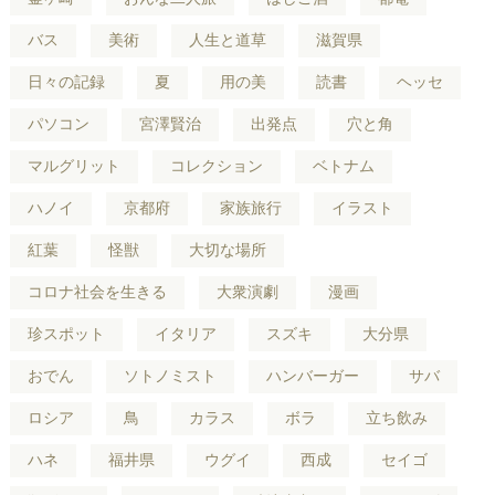
バス
美術
人生と道草
滋賀県
日々の記録
夏
用の美
読書
ヘッセ
パソコン
宮澤賢治
出発点
穴と角
マルグリット
コレクション
ベトナム
ハノイ
京都府
家族旅行
イラスト
紅葉
怪獣
大切な場所
コロナ社会を生きる
大衆演劇
漫画
珍スポット
イタリア
スズキ
大分県
おでん
ソトノミスト
ハンバーガー
サバ
ロシア
鳥
カラス
ボラ
立ち飲み
ハネ
福井県
ウグイ
西成
セイゴ