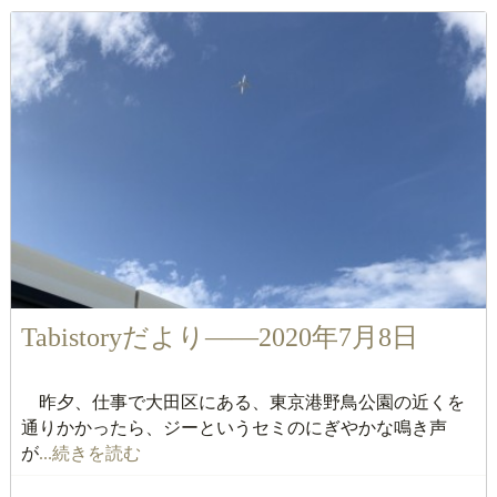
Tabistoryだより――2020年7月8日
昨夕、仕事で大田区にある、東京港野鳥公園の近くを
通りかかったら、ジーというセミのにぎやかな鳴き声
が
...続きを読む