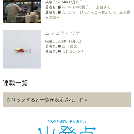
掲載日:
2024年12月18日
著者名:
momo（中村桃子）／斎藤さん
連載名:
心はだか、ぴったんこ～女ふたり、立ち呑
みの旅～
ニッコウイワナ
掲載日:
2024年11月8日
著者名:
日下 慶太
連載名:
つれないつり
連載一覧
クリックすると一覧が表示されます