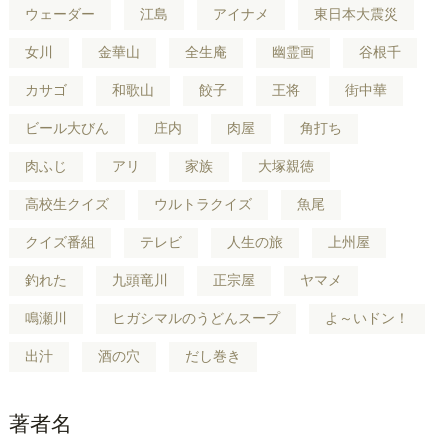
ウェーダー
江島
アイナメ
東日本大震災
女川
金華山
全生庵
幽霊画
谷根千
カサゴ
和歌山
餃子
王将
街中華
ビール大びん
庄内
肉屋
角打ち
肉ふじ
アリ
家族
大塚親徳
高校生クイズ
ウルトラクイズ
魚尾
クイズ番組
テレビ
人生の旅
上州屋
釣れた
九頭竜川
正宗屋
ヤマメ
鳴瀬川
ヒガシマルのうどんスープ
よ～いドン！
出汁
酒の穴
だし巻き
著者名