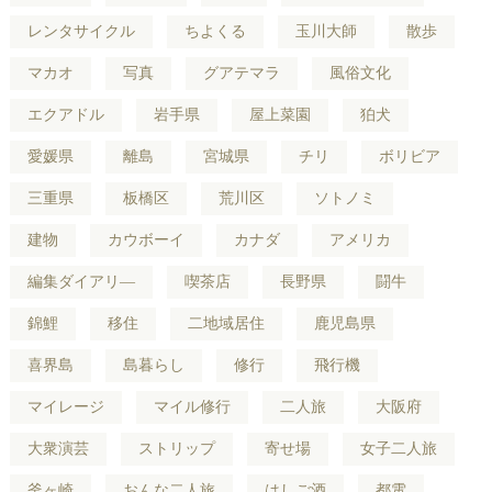
レンタサイクル
ちよくる
玉川大師
散歩
マカオ
写真
グアテマラ
風俗文化
エクアドル
岩手県
屋上菜園
狛犬
愛媛県
離島
宮城県
チリ
ボリビア
三重県
板橋区
荒川区
ソトノミ
建物
カウボーイ
カナダ
アメリカ
編集ダイアリ―
喫茶店
長野県
闘牛
錦鯉
移住
二地域居住
鹿児島県
喜界島
島暮らし
修行
飛行機
マイレージ
マイル修行
二人旅
大阪府
大衆演芸
ストリップ
寄せ場
女子二人旅
釜ヶ崎
おんな二人旅
はしご酒
都電