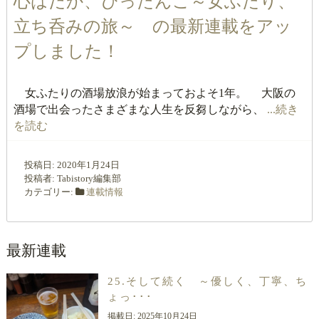
心はだか、ぴったんこ～女ふたり、
立ち呑みの旅～ の最新連載をアッ
プしました！
女ふたりの酒場放浪が始まっておよそ1年。 大阪の
酒場で出会ったさまざまな人生を反芻しながら、
...続き
を読む
投稿日:
2020年1月24日
投稿者:
Tabistory編集部
カテゴリー:
連載情報
最新連載
25.そして続く ～優しく、丁寧、ち
ょっ･･･
掲載日:
2025年10月24日