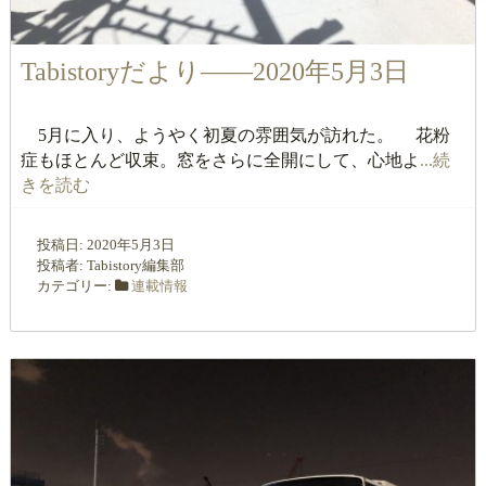
Tabistoryだより――2020年5月3日
5月に入り、ようやく初夏の雰囲気が訪れた。 花粉
症もほとんど収束。窓をさらに全開にして、心地よ
...続
きを読む
投稿日:
2020年5月3日
投稿者:
Tabistory編集部
カテゴリー:
連載情報