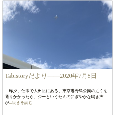
Tabistoryだより――2020年7月8日
昨夕、仕事で大田区にある、東京港野鳥公園の近くを
通りかかったら、ジーというセミのにぎやかな鳴き声
が
...続きを読む