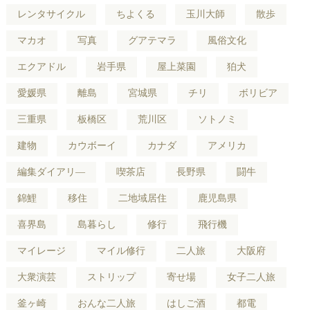
レンタサイクル
ちよくる
玉川大師
散歩
マカオ
写真
グアテマラ
風俗文化
エクアドル
岩手県
屋上菜園
狛犬
愛媛県
離島
宮城県
チリ
ボリビア
三重県
板橋区
荒川区
ソトノミ
建物
カウボーイ
カナダ
アメリカ
編集ダイアリ―
喫茶店
長野県
闘牛
錦鯉
移住
二地域居住
鹿児島県
喜界島
島暮らし
修行
飛行機
マイレージ
マイル修行
二人旅
大阪府
大衆演芸
ストリップ
寄せ場
女子二人旅
釜ヶ崎
おんな二人旅
はしご酒
都電