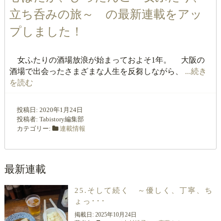
立ち呑みの旅～ の最新連載をアッ
プしました！
女ふたりの酒場放浪が始まっておよそ1年。 大阪の
酒場で出会ったさまざまな人生を反芻しながら、
...続き
を読む
投稿日:
2020年1月24日
投稿者:
Tabistory編集部
カテゴリー:
連載情報
最新連載
25.そして続く ～優しく、丁寧、ち
ょっ･･･
掲載日:
2025年10月24日