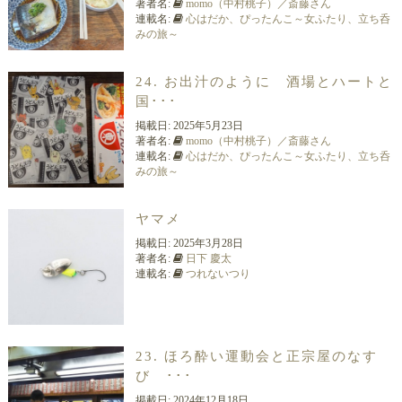
著者名:
momo（中村桃子）／斎藤さん
連載名:
心はだか、ぴったんこ～女ふたり、立ち呑
みの旅～
24. お出汁のように 酒場とハートと
国･･･
掲載日:
2025年5月23日
著者名:
momo（中村桃子）／斎藤さん
連載名:
心はだか、ぴったんこ～女ふたり、立ち呑
みの旅～
ヤマメ
掲載日:
2025年3月28日
著者名:
日下 慶太
連載名:
つれないつり
23. ほろ酔い運動会と正宗屋のなす
び ･･･
掲載日:
2024年12月18日