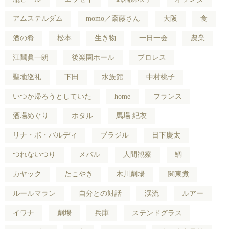
アムステルダム
momo／斎藤さん
大阪
食
酒の肴
松本
生き物
一日一会
農業
江鬮眞一朗
後楽園ホール
プロレス
聖地巡礼
下田
水族館
中村桃子
いつか帰ろうとしていた
home
フランス
酒場めぐり
ホタル
馬場 紀衣
リナ・ボ・バルディ
ブラジル
日下慶太
つれないつり
メバル
人間観察
鯛
カヤック
たこやき
木川劇場
関東煮
ルールマラン
自分との対話
渓流
ルアー
イワナ
劇場
兵庫
ステンドグラス