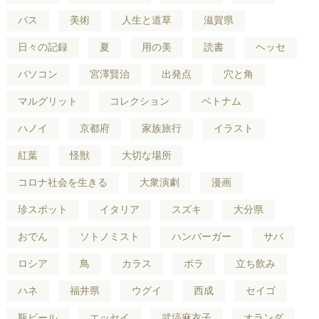
バス
美術
人生と道草
滋賀県
日々の記録
夏
用の美
読書
ヘッセ
パソコン
宮澤賢治
出発点
穴と角
マルグリット
コレクション
ベトナム
ハノイ
京都府
家族旅行
イラスト
紅葉
怪獣
大切な場所
コロナ社会を生きる
大衆演劇
漫画
珍スポット
イタリア
スズキ
大分県
おでん
ソトノミスト
ハンバーガー
サバ
ロシア
鳥
カラス
ボラ
立ち飲み
ハネ
福井県
ウグイ
西成
セイゴ
瓶ビール
エッセイ
武塙麻衣子
オランダ