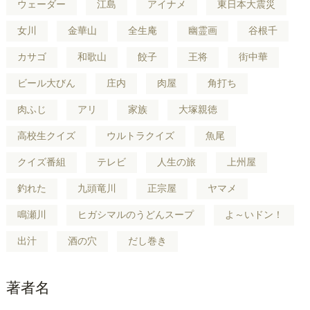
ウェーダー
江島
アイナメ
東日本大震災
女川
金華山
全生庵
幽霊画
谷根千
カサゴ
和歌山
餃子
王将
街中華
ビール大びん
庄内
肉屋
角打ち
肉ふじ
アリ
家族
大塚親徳
高校生クイズ
ウルトラクイズ
魚尾
クイズ番組
テレビ
人生の旅
上州屋
釣れた
九頭竜川
正宗屋
ヤマメ
鳴瀬川
ヒガシマルのうどんスープ
よ～いドン！
出汁
酒の穴
だし巻き
著者名