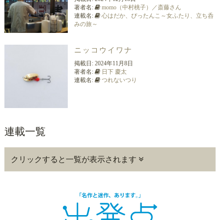
著者名:
momo（中村桃子）／斎藤さん
連載名:
心はだか、ぴったんこ～女ふたり、立ち呑
みの旅～
ニッコウイワナ
掲載日:
2024年11月8日
著者名:
日下 慶太
連載名:
つれないつり
連載一覧
クリックすると一覧が表示されます