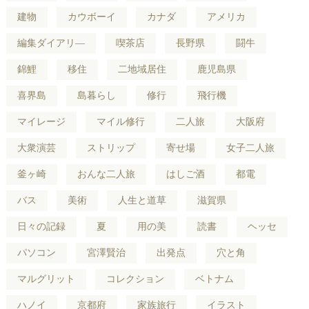
建物
カウボーイ
カナダ
アメリカ
編集ダイアリ―
喫茶店
長野県
闘牛
錦鯉
移住
二地域居住
鹿児島県
喜界島
島暮らし
修行
飛行機
マイレージ
マイル修行
二人旅
大阪府
大衆演芸
ストリップ
寄せ場
女子二人旅
釜ヶ崎
おんな二人旅
はしご酒
都電
バス
美術
人生と道草
滋賀県
日々の記録
夏
用の美
読書
ヘッセ
パソコン
宮澤賢治
出発点
穴と角
マルグリット
コレクション
ベトナム
ハノイ
京都府
家族旅行
イラスト