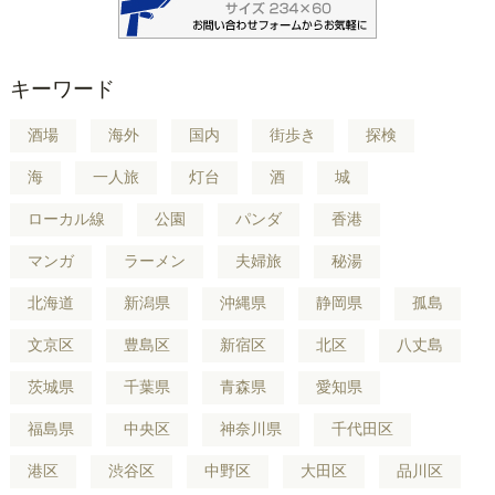
キーワード
酒場
海外
国内
街歩き
探検
海
一人旅
灯台
酒
城
ローカル線
公園
パンダ
香港
マンガ
ラーメン
夫婦旅
秘湯
北海道
新潟県
沖縄県
静岡県
孤島
文京区
豊島区
新宿区
北区
八丈島
茨城県
千葉県
青森県
愛知県
福島県
中央区
神奈川県
千代田区
港区
渋谷区
中野区
大田区
品川区