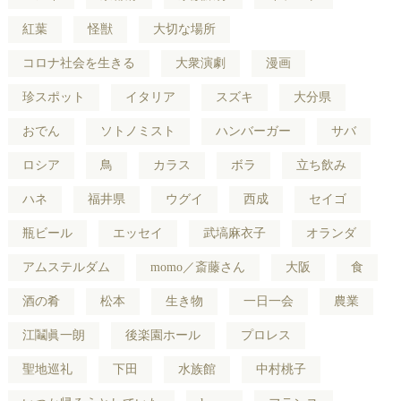
紅葉
怪獣
大切な場所
コロナ社会を生きる
大衆演劇
漫画
珍スポット
イタリア
スズキ
大分県
おでん
ソトノミスト
ハンバーガー
サバ
ロシア
鳥
カラス
ボラ
立ち飲み
ハネ
福井県
ウグイ
西成
セイゴ
瓶ビール
エッセイ
武塙麻衣子
オランダ
アムステルダム
momo／斎藤さん
大阪
食
酒の肴
松本
生き物
一日一会
農業
江鬮眞一朗
後楽園ホール
プロレス
聖地巡礼
下田
水族館
中村桃子