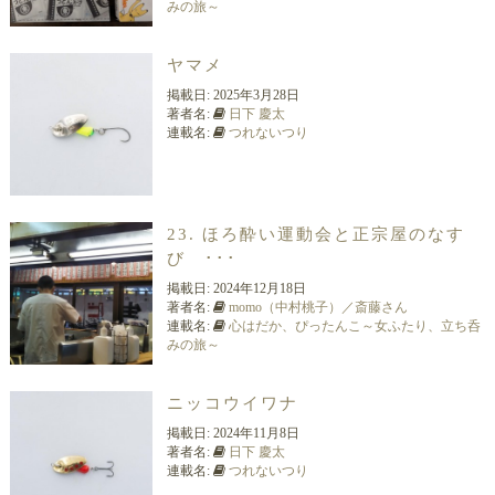
みの旅～
ヤマメ
掲載日:
2025年3月28日
著者名:
日下 慶太
連載名:
つれないつり
23. ほろ酔い運動会と正宗屋のなす
び ･･･
掲載日:
2024年12月18日
著者名:
momo（中村桃子）／斎藤さん
連載名:
心はだか、ぴったんこ～女ふたり、立ち呑
みの旅～
ニッコウイワナ
掲載日:
2024年11月8日
著者名:
日下 慶太
連載名:
つれないつり