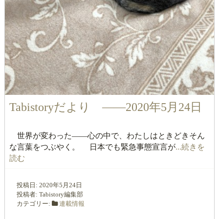
Tabistoryだより ――2020年5月24日
世界が変わった――心の中で、わたしはときどきそん
な言葉をつぶやく。 日本でも緊急事態宣言が
...続きを
読む
投稿日:
2020年5月24日
投稿者:
Tabistory編集部
カテゴリー:
連載情報