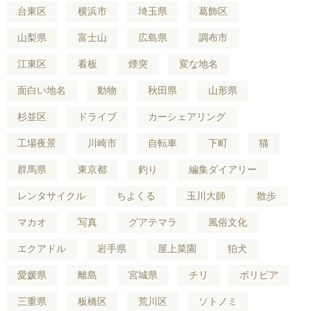
台東区
横浜市
埼玉県
葛飾区
山梨県
富士山
広島県
調布市
江東区
看板
煙突
変な地名
面白い地名
動物
秋田県
山形県
杉並区
ドライブ
カーシェアリング
工場夜景
川崎市
自転車
下町
猫
群馬県
東京都
釣り
編集ダイアリー
レンタサイクル
ちよくる
玉川大師
散歩
マカオ
写真
グアテマラ
風俗文化
エクアドル
岩手県
屋上菜園
狛犬
愛媛県
離島
宮城県
チリ
ボリビア
三重県
板橋区
荒川区
ソトノミ