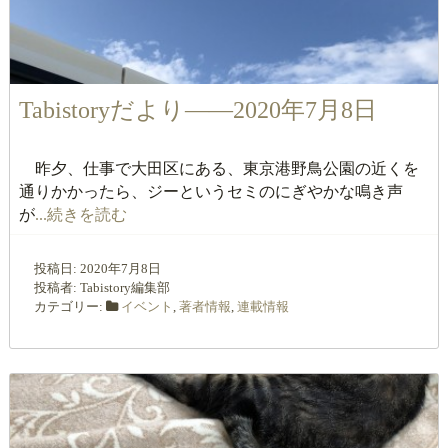
Tabistoryだより――2020年7月8日
昨夕、仕事で大田区にある、東京港野鳥公園の近くを
通りかかったら、ジーというセミのにぎやかな鳴き声
が
...続きを読む
投稿日:
2020年7月8日
投稿者:
Tabistory編集部
カテゴリー:
イベント
,
著者情報
,
連載情報