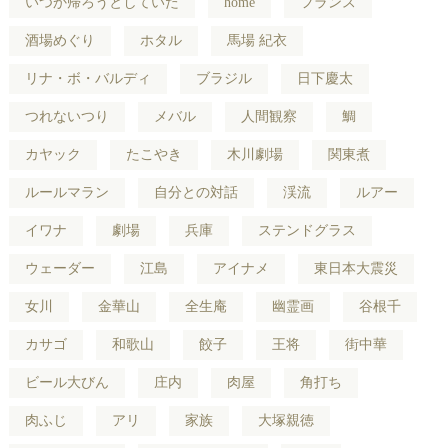
いつか帰ろうとしていた
home
フランス
酒場めぐり
ホタル
馬場 紀衣
リナ・ボ・バルディ
ブラジル
日下慶太
つれないつり
メバル
人間観察
鯛
カヤック
たこやき
木川劇場
関東煮
ルールマラン
自分との対話
渓流
ルアー
イワナ
劇場
兵庫
ステンドグラス
ウェーダー
江島
アイナメ
東日本大震災
女川
金華山
全生庵
幽霊画
谷根千
カサゴ
和歌山
餃子
王将
街中華
ビール大びん
庄内
肉屋
角打ち
肉ふじ
アリ
家族
大塚親徳