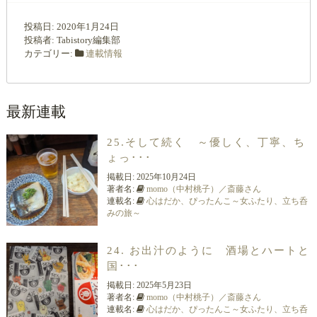
投稿日:
2020年1月24日
投稿者:
Tabistory編集部
カテゴリー:
連載情報
最新連載
25.そして続く ～優しく、丁寧、ち
ょっ･･･
掲載日:
2025年10月24日
著者名:
momo（中村桃子）／斎藤さん
連載名:
心はだか、ぴったんこ～女ふたり、立ち呑
みの旅～
24. お出汁のように 酒場とハートと
国･･･
掲載日:
2025年5月23日
著者名:
momo（中村桃子）／斎藤さん
連載名:
心はだか、ぴったんこ～女ふたり、立ち呑