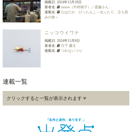
掲載日:
2024年12月18日
著者名:
momo（中村桃子）／斎藤さん
連載名:
心はだか、ぴったんこ～女ふたり、立ち呑
みの旅～
ニッコウイワナ
掲載日:
2024年11月8日
著者名:
日下 慶太
連載名:
つれないつり
連載一覧
クリックすると一覧が表示されます