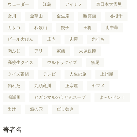
ウェーダー
江島
アイナメ
東日本大震災
女川
金華山
全生庵
幽霊画
谷根千
カサゴ
和歌山
餃子
王将
街中華
ビール大びん
庄内
肉屋
角打ち
肉ふじ
アリ
家族
大塚親徳
高校生クイズ
ウルトラクイズ
魚尾
クイズ番組
テレビ
人生の旅
上州屋
釣れた
九頭竜川
正宗屋
ヤマメ
鳴瀬川
ヒガシマルのうどんスープ
よ～いドン！
出汁
酒の穴
だし巻き
著者名