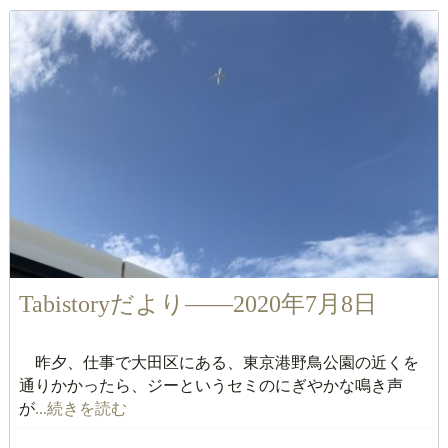
Tabistoryだより――2020年7月8日
昨夕、仕事で大田区にある、東京港野鳥公園の近くを
通りかかったら、ジーというセミのにぎやかな鳴き声
が
...続きを読む