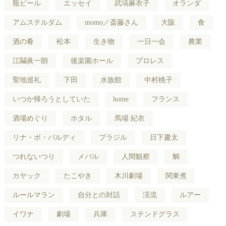
瓶ビール
エッセイ
武塙麻衣子
オランダ
アムステルダム
momo／斎藤さん
大阪
食
酒の肴
松本
生き物
一日一会
農業
江鬮眞一朗
後楽園ホール
プロレス
聖地巡礼
下田
水族館
中村桃子
いつか帰ろうとしていた
home
フランス
酒場めぐり
ホタル
馬場 紀衣
リナ・ボ・バルディ
ブラジル
日下慶太
つれないつり
メバル
人間観察
鯛
カヤック
たこやき
木川劇場
関東煮
ルールマラン
自分との対話
渓流
ルアー
イワナ
劇場
兵庫
ステンドグラス