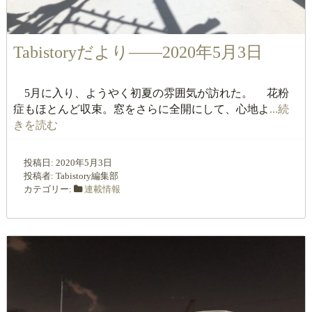
Tabistoryだより――2020年5月3日
5月に入り、ようやく初夏の雰囲気が訪れた。 花粉
症もほとんど収束。窓をさらに全開にして、心地よ
...続
きを読む
投稿日:
2020年5月3日
投稿者:
Tabistory編集部
カテゴリー:
連載情報