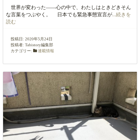
世界が変わった――心の中で、わたしはときどきそん
な言葉をつぶやく。 日本でも緊急事態宣言が
...続きを
読む
投稿日:
2020年5月24日
投稿者:
Tabistory編集部
カテゴリー:
連載情報