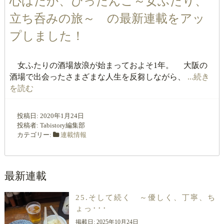
心はだか、ぴったんこ～女ふたり、
立ち呑みの旅～ の最新連載をアッ
プしました！
女ふたりの酒場放浪が始まっておよそ1年。 大阪の
酒場で出会ったさまざまな人生を反芻しながら、
...続き
を読む
投稿日:
2020年1月24日
投稿者:
Tabistory編集部
カテゴリー:
連載情報
最新連載
25.そして続く ～優しく、丁寧、ち
ょっ･･･
掲載日:
2025年10月24日