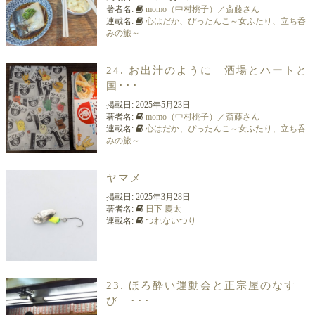
著者名:
momo（中村桃子）／斎藤さん
連載名:
心はだか、ぴったんこ～女ふたり、立ち呑
みの旅～
24. お出汁のように 酒場とハートと
国･･･
掲載日:
2025年5月23日
著者名:
momo（中村桃子）／斎藤さん
連載名:
心はだか、ぴったんこ～女ふたり、立ち呑
みの旅～
ヤマメ
掲載日:
2025年3月28日
著者名:
日下 慶太
連載名:
つれないつり
23. ほろ酔い運動会と正宗屋のなす
び ･･･