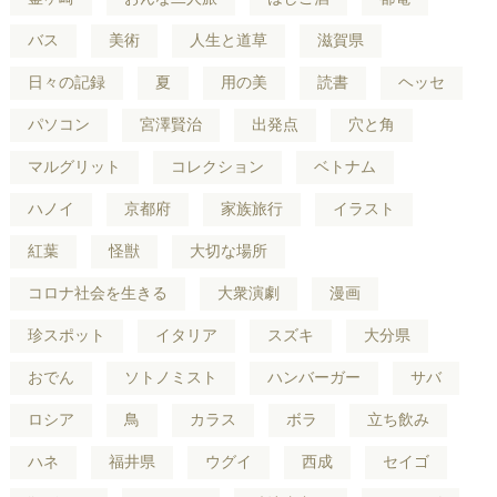
バス
美術
人生と道草
滋賀県
日々の記録
夏
用の美
読書
ヘッセ
パソコン
宮澤賢治
出発点
穴と角
マルグリット
コレクション
ベトナム
ハノイ
京都府
家族旅行
イラスト
紅葉
怪獣
大切な場所
コロナ社会を生きる
大衆演劇
漫画
珍スポット
イタリア
スズキ
大分県
おでん
ソトノミスト
ハンバーガー
サバ
ロシア
鳥
カラス
ボラ
立ち飲み
ハネ
福井県
ウグイ
西成
セイゴ