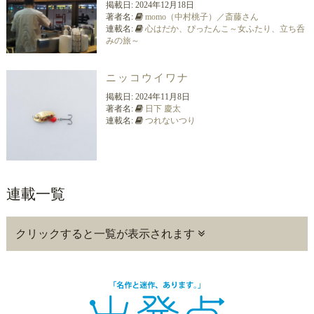
掲載日:
2024年12月18日
著者名:
momo（中村桃子）／斎藤さん
連載名:
心はだか、ぴったんこ～女ふたり、立ち呑
みの旅～
ニッコウイワナ
掲載日:
2024年11月8日
著者名:
日下 慶太
連載名:
つれないつり
連載一覧
クリックすると一覧が表示されます