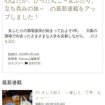
心はだか、ぴったんこ～女ふたり、
立ち呑みの旅～ の最新連載をアッ
プしました！
女ふたりの酒場放浪が始まっておよそ1年。 大阪の
酒場で出会ったさまざまな人生を反芻しながら、
...続き
を読む
投稿日:
2020年1月24日
投稿者:
Tabistory編集部
カテゴリー:
連載情報
最新連載
25.そして続く ～優しく、丁寧、ち
ょっ･･･
掲載日:
2025年10月24日