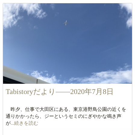
Tabistoryだより――2020年7月8日
昨夕、仕事で大田区にある、東京港野鳥公園の近くを
通りかかったら、ジーというセミのにぎやかな鳴き声
が
...続きを読む