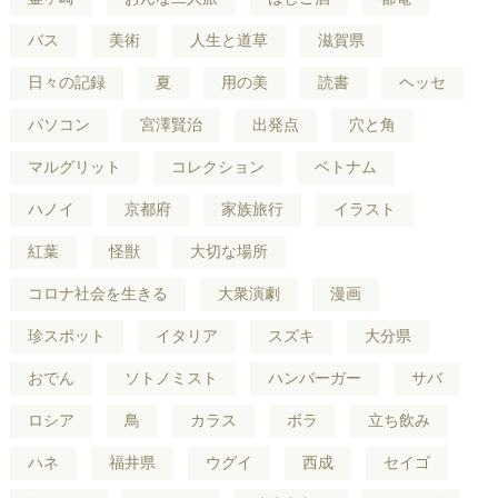
バス
美術
人生と道草
滋賀県
日々の記録
夏
用の美
読書
ヘッセ
パソコン
宮澤賢治
出発点
穴と角
マルグリット
コレクション
ベトナム
ハノイ
京都府
家族旅行
イラスト
紅葉
怪獣
大切な場所
コロナ社会を生きる
大衆演劇
漫画
珍スポット
イタリア
スズキ
大分県
おでん
ソトノミスト
ハンバーガー
サバ
ロシア
鳥
カラス
ボラ
立ち飲み
ハネ
福井県
ウグイ
西成
セイゴ