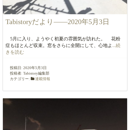
Tabistoryだより――2020年5月3日
5月に入り、ようやく初夏の雰囲気が訪れた。 花粉
症もほとんど収束。窓をさらに全開にして、心地よ
...続
きを読む
投稿日:
2020年5月3日
投稿者:
Tabistory編集部
カテゴリー:
連載情報