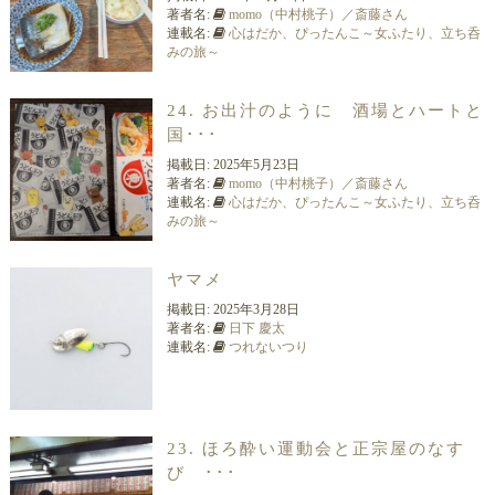
著者名:
momo（中村桃子）／斎藤さん
連載名:
心はだか、ぴったんこ～女ふたり、立ち呑
みの旅～
24. お出汁のように 酒場とハートと
国･･･
掲載日:
2025年5月23日
著者名:
momo（中村桃子）／斎藤さん
連載名:
心はだか、ぴったんこ～女ふたり、立ち呑
みの旅～
ヤマメ
掲載日:
2025年3月28日
著者名:
日下 慶太
連載名:
つれないつり
23. ほろ酔い運動会と正宗屋のなす
び ･･･