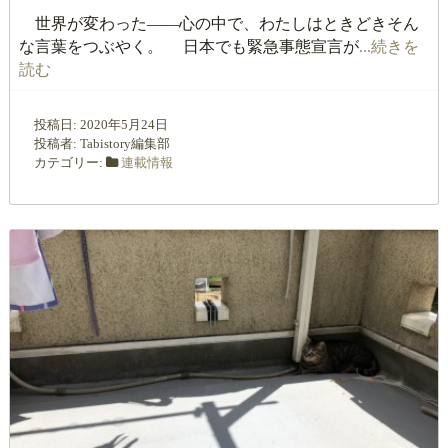
世界が変わった――心の中で、わたしはときどきそん
な言葉をつぶやく。 日本でも緊急事態宣言が
...続きを
読む
投稿日:
2020年5月24日
投稿者:
Tabistory編集部
カテゴリー:
連載情報