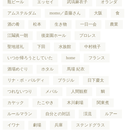
瓶ビール
エッセイ
武塙麻衣子
オランダ
アムステルダム
momo／斎藤さん
大阪
食
酒の肴
松本
生き物
一日一会
農業
江鬮眞一朗
後楽園ホール
プロレス
聖地巡礼
下田
水族館
中村桃子
いつか帰ろうとしていた
home
フランス
酒場めぐり
ホタル
馬場 紀衣
リナ・ボ・バルディ
ブラジル
日下慶太
つれないつり
メバル
人間観察
鯛
カヤック
たこやき
木川劇場
関東煮
ルールマラン
自分との対話
渓流
ルアー
イワナ
劇場
兵庫
ステンドグラス