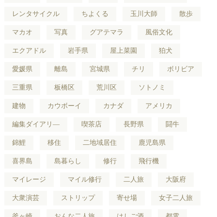
レンタサイクル
ちよくる
玉川大師
散歩
マカオ
写真
グアテマラ
風俗文化
エクアドル
岩手県
屋上菜園
狛犬
愛媛県
離島
宮城県
チリ
ボリビア
三重県
板橋区
荒川区
ソトノミ
建物
カウボーイ
カナダ
アメリカ
編集ダイアリ―
喫茶店
長野県
闘牛
錦鯉
移住
二地域居住
鹿児島県
喜界島
島暮らし
修行
飛行機
マイレージ
マイル修行
二人旅
大阪府
大衆演芸
ストリップ
寄せ場
女子二人旅
釜ヶ崎
おんな二人旅
はしご酒
都電