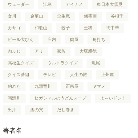
ウェーダー
江島
アイナメ
東日本大震災
女川
金華山
全生庵
幽霊画
谷根千
カサゴ
和歌山
餃子
王将
街中華
ビール大びん
庄内
肉屋
角打ち
肉ふじ
アリ
家族
大塚親徳
高校生クイズ
ウルトラクイズ
魚尾
クイズ番組
テレビ
人生の旅
上州屋
釣れた
九頭竜川
正宗屋
ヤマメ
鳴瀬川
ヒガシマルのうどんスープ
よ～いドン！
出汁
酒の穴
だし巻き
著者名