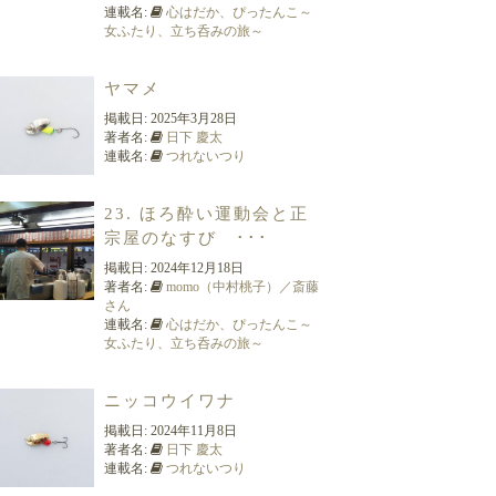
連載名:
心はだか、ぴったんこ～
女ふたり、立ち呑みの旅～
ヤマメ
掲載日:
2025年3月28日
著者名:
日下 慶太
連載名:
つれないつり
23. ほろ酔い運動会と正
宗屋のなすび ･･･
掲載日:
2024年12月18日
著者名:
momo（中村桃子）／斎藤
さん
連載名:
心はだか、ぴったんこ～
女ふたり、立ち呑みの旅～
ニッコウイワナ
掲載日:
2024年11月8日
著者名:
日下 慶太
連載名:
つれないつり