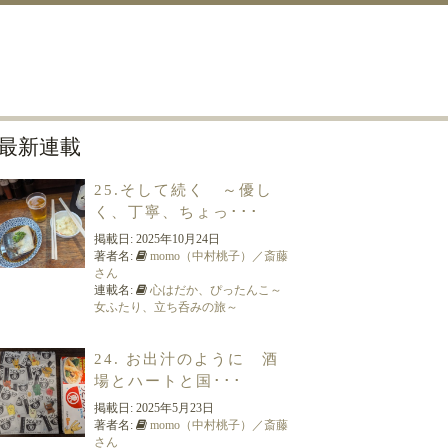
最新連載
25.そして続く ～優し
く、丁寧、ちょっ･･･
掲載日:
2025年10月24日
著者名:
momo（中村桃子）／斎藤
さん
連載名:
心はだか、ぴったんこ～
女ふたり、立ち呑みの旅～
24. お出汁のように 酒
場とハートと国･･･
掲載日:
2025年5月23日
著者名:
momo（中村桃子）／斎藤
さん