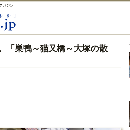
マガジン
。「巣鴨～猫又橋～大塚の散