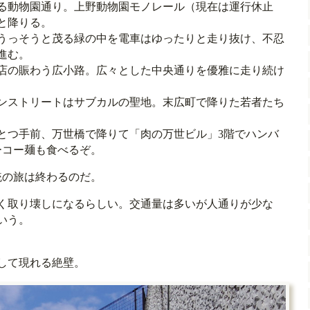
る動物園通り。上野動物園モノレール（現在は運行休止
と降りる。
うっそうと茂る緑の中を電車はゆったりと走り抜け、不忍
進む。
店の賑わう広小路。広々とした中央通りを優雅に走り続け
ンストリートはサブカルの聖地。末広町で降りた若者たち
つ手前、万世橋で降りて「肉の万世ビル」3階でハンバ
ーコー麺も食べるぞ。
統の旅は終わるのだ。
く取り壊しになるらしい。交通量は多いが人通りが少な
いう。
して現れる絶壁。