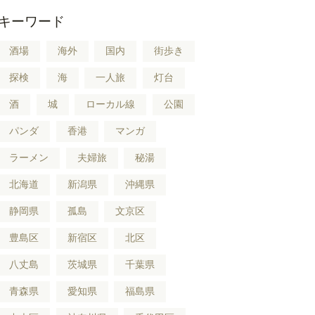
キーワード
酒場
海外
国内
街歩き
探検
海
一人旅
灯台
酒
城
ローカル線
公園
パンダ
香港
マンガ
ラーメン
夫婦旅
秘湯
北海道
新潟県
沖縄県
静岡県
孤島
文京区
豊島区
新宿区
北区
八丈島
茨城県
千葉県
青森県
愛知県
福島県