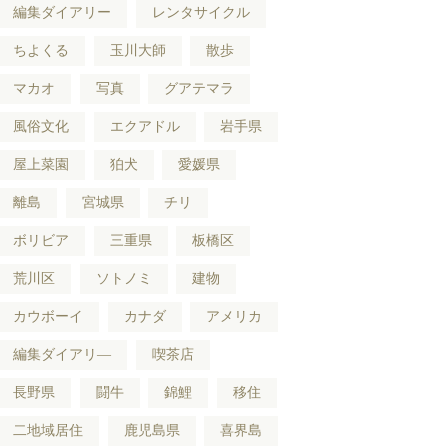
編集ダイアリー
レンタサイクル
ちよくる
玉川大師
散歩
マカオ
写真
グアテマラ
風俗文化
エクアドル
岩手県
屋上菜園
狛犬
愛媛県
離島
宮城県
チリ
ボリビア
三重県
板橋区
荒川区
ソトノミ
建物
カウボーイ
カナダ
アメリカ
編集ダイアリ―
喫茶店
長野県
闘牛
錦鯉
移住
二地域居住
鹿児島県
喜界島