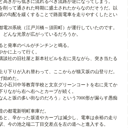
と高きから低きに流れるべき流路が逆になってしまう。
を削って通された時期に盛土されたからなのだそうだ。以
坂の勾配を緩くすることで路面電車を走りやすくしたとい
都電20系統（江戸川橋～須田町）が運行していたのです。
、どんな光景が広がっているだろうか。
すると発車のベルがチンチンと鳴る。
やかに上って行く。
講談社の旧社屋と新本社ビルを左に見ながら、突き当たる
上り下りが入れ替わって、ここからが猫又坂の山登りだ。
げ始めた。
立小石川中等教育学校と文京グリーンコートを右に見てか
下りながら右へ右へとカーブが続く。
んと坂の多い街なのだろう」という7000形が漏らす愚痴
昔の都電新明町車庫だ。
ると、辛かった坂道やカーブは減少し、電車は余裕の走り
駅、今の池之端二丁目交差点を左の道へと進入する。