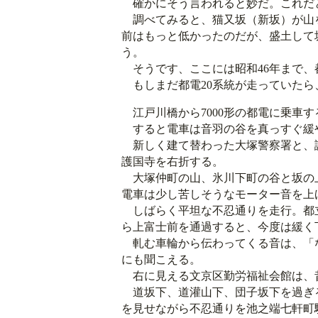
確かにそう言われると妙だ。これだ
調べてみると、猫又坂（新坂）が山
前はもっと低かったのだが、盛土して
う。
そうです、ここには昭和46年まで、
もしまだ都電20系統が走っていたら
江戸川橋から7000形の都電に乗車
すると電車は音羽の谷を真っすぐ緩
新しく建て替わった大塚警察署と、
護国寺を右折する。
大塚仲町の山、氷川下町の谷と坂の
電車は少し苦しそうなモーター音を上
しばらく平坦な不忍通りを走行。都
ら上富士前を通過すると、今度は緩く
軋む車輪から伝わってくる音は、「な
にも聞こえる。
右に見える文京区勤労福祉会館は、
道坂下、道灌山下、団子坂下を過ぎ
を見せながら不忍通りを池之端七軒町