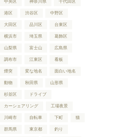
中央区
神奈川県
千代田区
港区
渋谷区
中野区
大田区
品川区
台東区
横浜市
埼玉県
葛飾区
山梨県
富士山
広島県
調布市
江東区
看板
煙突
変な地名
面白い地名
動物
秋田県
山形県
杉並区
ドライブ
カーシェアリング
工場夜景
川崎市
自転車
下町
猫
群馬県
東京都
釣り