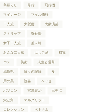
島暮らし
修行
飛行機
マイレージ
マイル修行
二人旅
大阪府
大衆演芸
ストリップ
寄せ場
女子二人旅
釜ヶ崎
おんな二人旅
はしご酒
都電
バス
美術
人生と道草
滋賀県
日々の記録
夏
用の美
読書
ヘッセ
パソコン
宮澤賢治
出発点
穴と角
マルグリット
コレクション
ベトナム