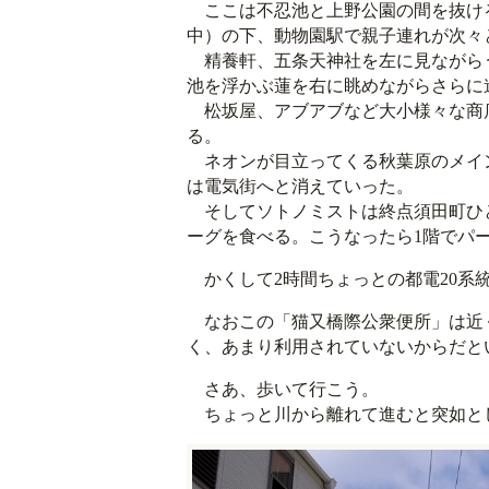
ここは不忍池と上野公園の間を抜け
中）の下、動物園駅で親子連れが次々
精養軒、五条天神社を左に見ながら
池を浮かぶ蓮を右に眺めながらさらに
松坂屋、アブアブなど大小様々な商
る。
ネオンが目立ってくる秋葉原のメイ
は電気街へと消えていった。
そしてソトノミストは終点須田町ひと
ーグを食べる。こうなったら1階でパ
かくして2時間ちょっとの都電20系
なおこの「猫又橋際公衆便所」は近
く、あまり利用されていないからだと
さあ、歩いて行こう。
ちょっと川から離れて進むと突如と