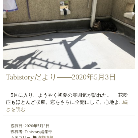
Tabistoryだより――2020年5月3日
5月に入り、ようやく初夏の雰囲気が訪れた。 花粉
症もほとんど収束。窓をさらに全開にして、心地よ
...続
きを読む
投稿日:
2020年5月3日
投稿者:
Tabistory編集部
カテゴリー:
連載情報