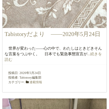
Tabistoryだより ――2020年5月24日
世界が変わった――心の中で、わたしはときどきそん
な言葉をつぶやく。 日本でも緊急事態宣言が
...続きを
読む
投稿日:
2020年5月24日
投稿者:
Tabistory編集部
カテゴリー:
連載情報