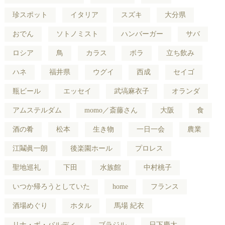
珍スポット
イタリア
スズキ
大分県
おでん
ソトノミスト
ハンバーガー
サバ
ロシア
鳥
カラス
ボラ
立ち飲み
ハネ
福井県
ウグイ
西成
セイゴ
瓶ビール
エッセイ
武塙麻衣子
オランダ
アムステルダム
momo／斎藤さん
大阪
食
酒の肴
松本
生き物
一日一会
農業
江鬮眞一朗
後楽園ホール
プロレス
聖地巡礼
下田
水族館
中村桃子
いつか帰ろうとしていた
home
フランス
酒場めぐり
ホタル
馬場 紀衣
リナ・ボ・バルディ
ブラジル
日下慶太