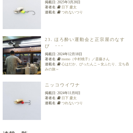
掲載日:
2025年3月28日
著者名:
日下 慶太
連載名:
つれないつり
23. ほろ酔い運動会と正宗屋のなす
び ･･･
掲載日:
2024年12月18日
著者名:
momo（中村桃子）／斎藤さん
連載名:
心はだか、ぴったんこ～女ふたり、立ち呑
みの旅～
ニッコウイワナ
掲載日:
2024年11月8日
著者名:
日下 慶太
連載名:
つれないつり