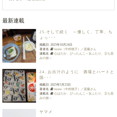
最新連載
25.そして続く ～優しく、丁寧、ち
ょっ･･･
掲載日:
2025年10月24日
著者名:
momo（中村桃子）／斎藤さん
連載名:
心はだか、ぴったんこ～女ふたり、立ち呑
みの旅～
24. お出汁のように 酒場とハートと
国･･･
掲載日:
2025年5月23日
著者名:
momo（中村桃子）／斎藤さん
連載名:
心はだか、ぴったんこ～女ふたり、立ち呑
みの旅～
ヤマメ