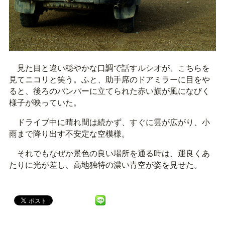
見た目と違い穏やかな口調で話すルシオが、こちらを
見てニコリと笑う。ふと、助手席のドアミラーに目をや
ると、後ろのバンパーに立てられた赤い旗が風になびく
様子が映っていた。
ドライブ中に晴れ間は続かず、すぐに雲が広がり、小
雨まで降り出す不安定な空模様。
それでもなぜか景色の良い場所を通る時は、運良くあ
たりに光が差し、高地独特の濃い青空が姿を見せた。