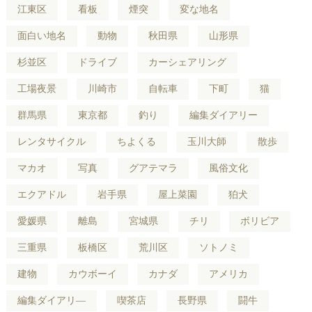
江東区
看板
煙突
変な地名
面白い地名
動物
秋田県
山形県
杉並区
ドライブ
カーシェアリング
工場夜景
川崎市
自転車
下町
猫
群馬県
東京都
釣り
編集ダイアリー
レンタサイクル
ちよくる
玉川大師
散歩
マカオ
写真
グアテマラ
風俗文化
エクアドル
岩手県
屋上菜園
狛犬
愛媛県
離島
宮城県
チリ
ボリビア
三重県
板橋区
荒川区
ソトノミ
建物
カウボーイ
カナダ
アメリカ
編集ダイアリ―
喫茶店
長野県
闘牛