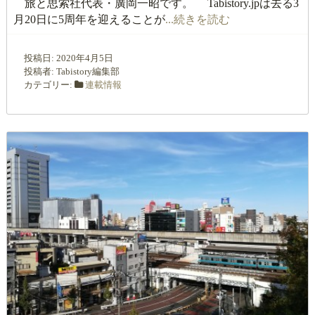
旅と思索社代表・廣岡一昭です。 Tabistory.jpは去る3
月20日に5周年を迎えることが
...続きを読む
投稿日:
2020年4月5日
投稿者:
Tabistory編集部
カテゴリー:
連載情報