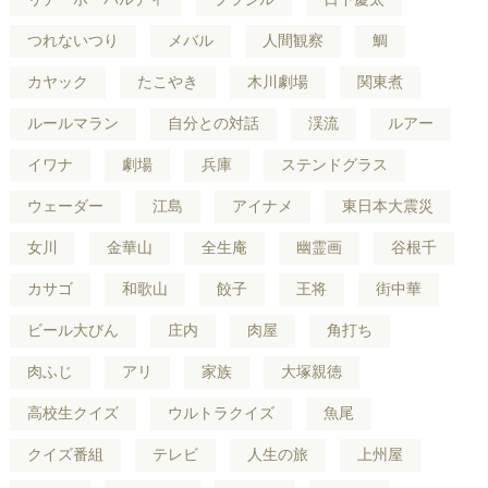
つれないつり
メバル
人間観察
鯛
カヤック
たこやき
木川劇場
関東煮
ルールマラン
自分との対話
渓流
ルアー
イワナ
劇場
兵庫
ステンドグラス
ウェーダー
江島
アイナメ
東日本大震災
女川
金華山
全生庵
幽霊画
谷根千
カサゴ
和歌山
餃子
王将
街中華
ビール大びん
庄内
肉屋
角打ち
肉ふじ
アリ
家族
大塚親徳
高校生クイズ
ウルトラクイズ
魚尾
クイズ番組
テレビ
人生の旅
上州屋