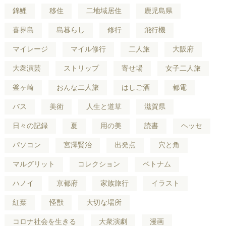
錦鯉
移住
二地域居住
鹿児島県
喜界島
島暮らし
修行
飛行機
マイレージ
マイル修行
二人旅
大阪府
大衆演芸
ストリップ
寄せ場
女子二人旅
釜ヶ崎
おんな二人旅
はしご酒
都電
バス
美術
人生と道草
滋賀県
日々の記録
夏
用の美
読書
ヘッセ
パソコン
宮澤賢治
出発点
穴と角
マルグリット
コレクション
ベトナム
ハノイ
京都府
家族旅行
イラスト
紅葉
怪獣
大切な場所
コロナ社会を生きる
大衆演劇
漫画