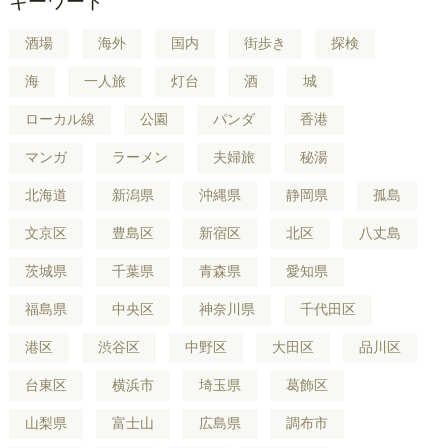
キーワード
酒場
海外
国内
街歩き
探検
海
一人旅
灯台
酒
城
ローカル線
公園
パンダ
香港
マンガ
ラーメン
夫婦旅
秘湯
北海道
新潟県
沖縄県
静岡県
孤島
文京区
豊島区
新宿区
北区
八丈島
茨城県
千葉県
青森県
愛知県
福島県
中央区
神奈川県
千代田区
港区
渋谷区
中野区
大田区
品川区
台東区
横浜市
埼玉県
葛飾区
山梨県
富士山
広島県
調布市