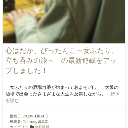
心はだか、ぴったんこ～女ふたり、
立ち呑みの旅～ の最新連載をアッ
プしました！
女ふたりの酒場放浪が始まっておよそ1年。 大阪の
酒場で出会ったさまざまな人生を反芻しながら、
...続き
を読む
投稿日:
2020年1月24日
投稿者:
Tabistory編集部
カテゴリー:
連載情報