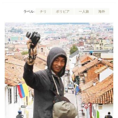
ラベル:
チリ
ボリビア
一人旅
海外