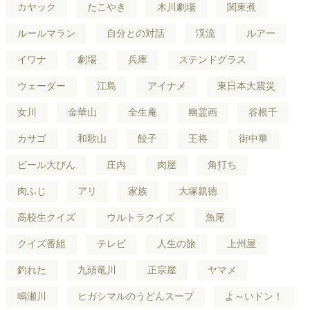
カヤック
たこやき
木川劇場
関東煮
ルールマラン
自分との対話
渓流
ルアー
イワナ
劇場
兵庫
ステンドグラス
ウェーダー
江島
アイナメ
東日本大震災
女川
金華山
全生庵
幽霊画
谷根千
カサゴ
和歌山
餃子
王将
街中華
ビール大びん
庄内
肉屋
角打ち
肉ふじ
アリ
家族
大塚親徳
高校生クイズ
ウルトラクイズ
魚尾
クイズ番組
テレビ
人生の旅
上州屋
釣れた
九頭竜川
正宗屋
ヤマメ
鳴瀬川
ヒガシマルのうどんスープ
よ～いドン！