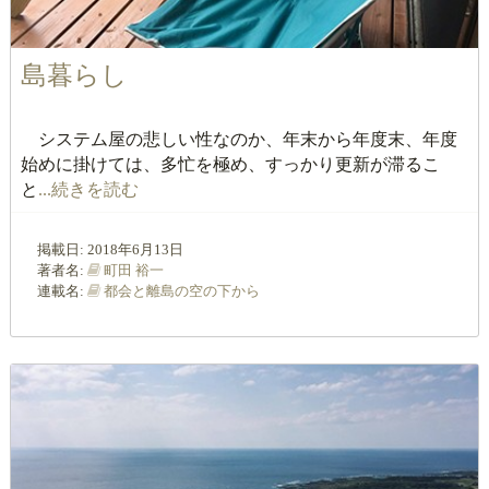
島暮らし
システム屋の悲しい性なのか、年末から年度末、年度
始めに掛けては、多忙を極め、すっかり更新が滞るこ
と
...続きを読む
掲載日:
2018年6月13日
著者名:
町田 裕一
連載名:
都会と離島の空の下から