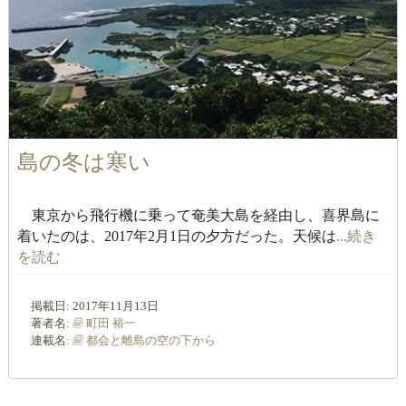
島の冬は寒い
東京から飛行機に乗って奄美大島を経由し、喜界島に
着いたのは、2017年2月1日の夕方だった。天候は
...続き
を読む
掲載日:
2017年11月13日
著者名:
町田 裕一
連載名:
都会と離島の空の下から