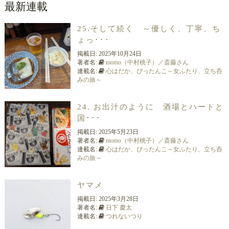
最新連載
25.そして続く ～優しく、丁寧、ち
ょっ･･･
掲載日:
2025年10月24日
著者名:
momo（中村桃子）／斎藤さん
連載名:
心はだか、ぴったんこ～女ふたり、立ち呑
みの旅～
24. お出汁のように 酒場とハートと
国･･･
掲載日:
2025年5月23日
著者名:
momo（中村桃子）／斎藤さん
連載名:
心はだか、ぴったんこ～女ふたり、立ち呑
みの旅～
ヤマメ
掲載日:
2025年3月28日
著者名:
日下 慶太
連載名:
つれないつり