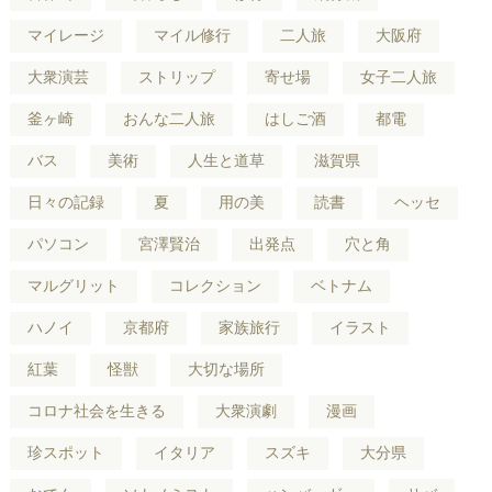
マイレージ
マイル修行
二人旅
大阪府
大衆演芸
ストリップ
寄せ場
女子二人旅
釜ヶ崎
おんな二人旅
はしご酒
都電
バス
美術
人生と道草
滋賀県
日々の記録
夏
用の美
読書
ヘッセ
パソコン
宮澤賢治
出発点
穴と角
マルグリット
コレクション
ベトナム
ハノイ
京都府
家族旅行
イラスト
紅葉
怪獣
大切な場所
コロナ社会を生きる
大衆演劇
漫画
珍スポット
イタリア
スズキ
大分県