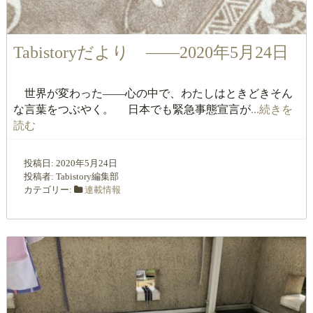
Tabistoryだより ――2020年5月24日
世界が変わった――心の中で、わたしはときどきそん
な言葉をつぶやく。 日本でも緊急事態宣言が
...続きを
読む
投稿日:
2020年5月24日
投稿者:
Tabistory編集部
カテゴリー:
連載情報