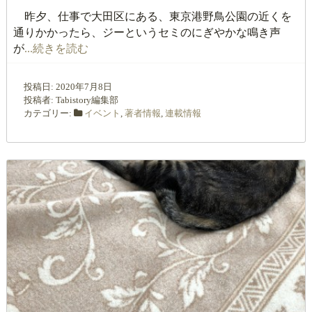
昨夕、仕事で大田区にある、東京港野鳥公園の近くを
通りかかったら、ジーというセミのにぎやかな鳴き声
が
...続きを読む
投稿日:
2020年7月8日
投稿者:
Tabistory編集部
カテゴリー:
イベント
,
著者情報
,
連載情報