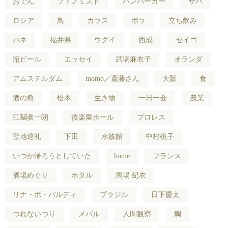
おでん
ソトノミスト
ハンバーガー
サバ
ロシア
鳥
カラス
ボラ
立ち飲み
ハネ
福井県
ウグイ
西成
セイゴ
瓶ビール
エッセイ
武塙麻衣子
オランダ
アムステルダム
momo／斎藤さん
大阪
食
酒の肴
松本
生き物
一日一会
農業
江鬮眞一朗
後楽園ホール
プロレス
聖地巡礼
下田
水族館
中村桃子
いつか帰ろうとしていた
home
フランス
酒場めぐり
ホタル
馬場 紀衣
リナ・ボ・バルディ
ブラジル
日下慶太
つれないつり
メバル
人間観察
鯛