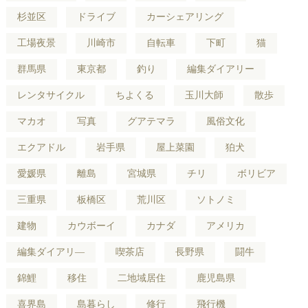
杉並区
ドライブ
カーシェアリング
工場夜景
川崎市
自転車
下町
猫
群馬県
東京都
釣り
編集ダイアリー
レンタサイクル
ちよくる
玉川大師
散歩
マカオ
写真
グアテマラ
風俗文化
エクアドル
岩手県
屋上菜園
狛犬
愛媛県
離島
宮城県
チリ
ボリビア
三重県
板橋区
荒川区
ソトノミ
建物
カウボーイ
カナダ
アメリカ
編集ダイアリ―
喫茶店
長野県
闘牛
錦鯉
移住
二地域居住
鹿児島県
喜界島
島暮らし
修行
飛行機