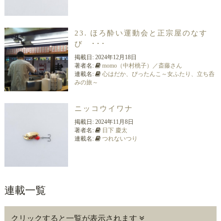
23. ほろ酔い運動会と正宗屋のなす
び ･･･
掲載日:
2024年12月18日
著者名:
momo（中村桃子）／斎藤さん
連載名:
心はだか、ぴったんこ～女ふたり、立ち呑
みの旅～
ニッコウイワナ
掲載日:
2024年11月8日
著者名:
日下 慶太
連載名:
つれないつり
連載一覧
クリックすると一覧が表示されます