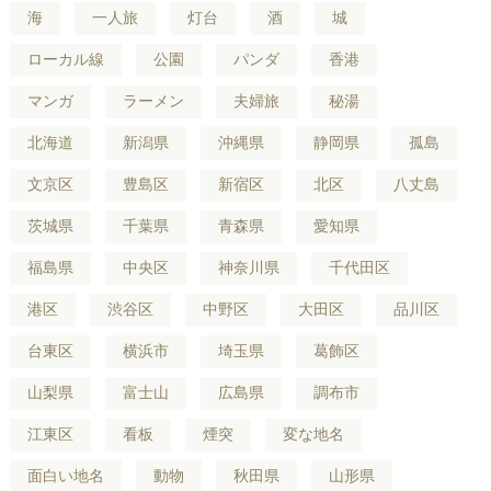
海
一人旅
灯台
酒
城
ローカル線
公園
パンダ
香港
マンガ
ラーメン
夫婦旅
秘湯
北海道
新潟県
沖縄県
静岡県
孤島
文京区
豊島区
新宿区
北区
八丈島
茨城県
千葉県
青森県
愛知県
福島県
中央区
神奈川県
千代田区
港区
渋谷区
中野区
大田区
品川区
台東区
横浜市
埼玉県
葛飾区
山梨県
富士山
広島県
調布市
江東区
看板
煙突
変な地名
面白い地名
動物
秋田県
山形県